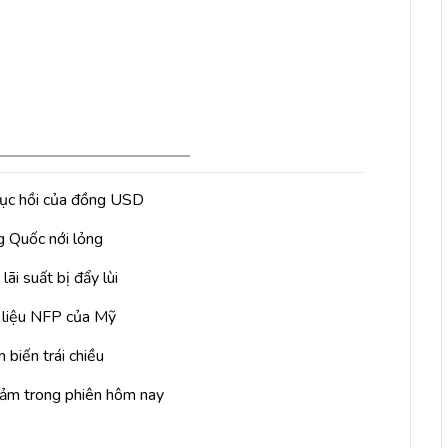
phục hồi của đồng USD
g Quốc nới lỏng
ãi suất bị đẩy lùi
ữ liệu NFP của Mỹ
 biến trái chiều
giảm trong phiên hôm nay