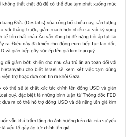
 vì không thắt chặt đủ để có thể đưa lạm phát xuống mức
n bang Đức (Destatis) vừa công bố chiều nay, sản lượng
 với tháng trước, giảm mạnh hơn nhiều so với kỳ vọng
 tế lớn nhất châu Âu vẫn đang bị đè nặng bởi áp lực lãi
ảy ra. Điều này đã khiến cho đồng euro tiếp tục lao dốc,
D và gián tiếp gây sức ép lên giá kim loại quý.
ũng đã giảm bớt, khiến cho nhu cầu trú ẩn an toàn đối với
n Netanyahu cho biết Israel sẽ xem xét việc tạm dừng
 viện trợ hoặc đưa con tin ra khỏi Gaza.
 có thể sẽ là chất xúc tác chính lên đồng USD và gián
loại quý, đặc biệt là những bình luận từ Thống đốc FED
ợc đưa ra có thể hỗ trợ đồng USD và đè nặng lên giá kim
g Quốc vẫn khá trầm lắng do ảnh hưởng kéo dài của sự yếu
là yếu tố gây áp lực chính lên giá.