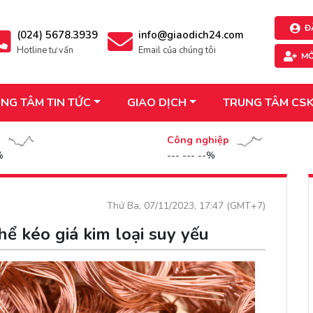
Đ
(024) 5678.3939
info@giaodich24.com
Hotline tư vấn
Email của chúng tôi
MỞ
NG TÂM TIN TỨC
GIAO DỊCH
TRUNG TÂM CS
n
Công nghiệp
%
--- --- --%
Thứ Ba, 07/11/2023, 17:47 (GMT+7)
ể kéo giá kim loại suy yếu