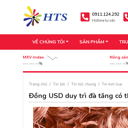
0911.124.292
Hotline tư vấn
VỀ CHÚNG TÔI
SẢN PHẨM
TRU
MXV-Index
Nông sả
--- --- --%
--- --- --
Trang chủ
Tin tức
Tin tức chung
Tin kim loại
Đồng USD duy trì đà tăng có th