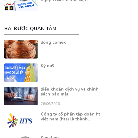
BÀI ĐƯỢC QUAN TÂM
đồng comex
Ký quỹ
điều khoản dịch vụ và chính
sách bảo mật
26/06/2026
Công ty cổ phần tập đoàn ht
việt nam (hts) là thành…
Kẽm lme