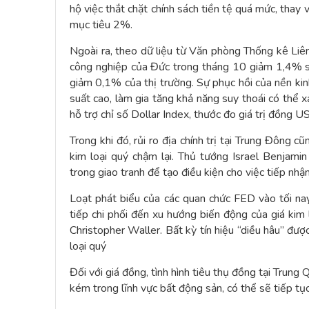
hộ việc thắt chặt chính sách tiền tệ quá mức, thay
mục tiêu 2%.
Ngoài ra, theo dữ liệu từ Văn phòng Thống kê Liê
công nghiệp của Đức trong tháng 10 giảm 1,4% so
giảm 0,1% của thị trường. Sự phục hồi của nền kinh
suất cao, làm gia tăng khả năng suy thoái có thể x
hỗ trợ chỉ số Dollar Index, thước đo giá trị đồng US
Trong khi đó, rủi ro địa chính trị tại Trung Đông c
kim loại quý chậm lại. Thủ tướng Israel Benjami
trong giao tranh để tạo điều kiện cho việc tiếp nhận
Loạt phát biểu của các quan chức FED vào tối nay
tiếp chi phối đến xu hướng biến động của giá kim 
Christopher Waller. Bất kỳ tín hiệu “diều hâu” đư
loại quý
Đối với giá đồng, tình hình tiêu thụ đồng tại Trun
kém trong lĩnh vực bất động sản, có thể sẽ tiếp tục 