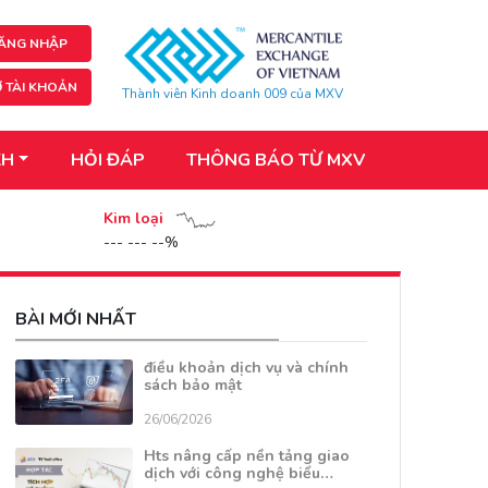
ĂNG NHẬP
 TÀI KHOẢN
Thành viên Kinh doanh 009 của MXV
KH
HỎI ĐÁP
THÔNG BÁO TỪ MXV
Kim loại
--- --- --%
BÀI MỚI NHẤT
điều khoản dịch vụ và chính
sách bảo mật
26/06/2026
Hts nâng cấp nền tảng giao
dịch với công nghệ biểu…