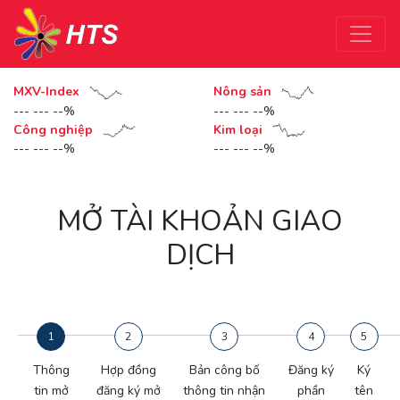
MXV-Index
Nông sản
--- --- --%
--- --- --%
Công nghiệp
Kim loại
--- --- --%
--- --- --%
MỞ TÀI KHOẢN GIAO
DỊCH
1
2
3
4
5
Thông
Hợp đồng
Bản công bố
Đăng ký
Ký
tin mở
đăng ký mở
thông tin nhận
phần
tên