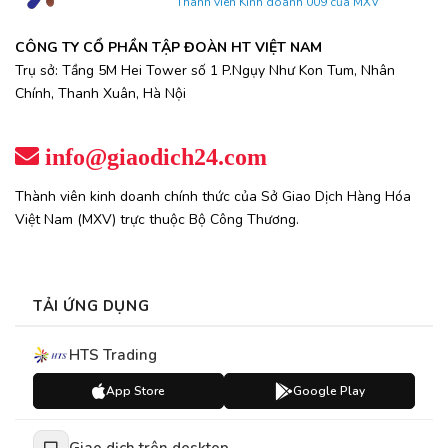
Thành viên Kinh doanh 009 của MXV
CÔNG TY CỔ PHẦN TẬP ĐOÀN HT VIỆT NAM
Trụ sở: Tầng 5M Hei Tower số 1 P.Ngụy Như Kon Tum, Nhân
Chính, Thanh Xuân, Hà Nội
info@giaodich24.com
Thành viên kinh doanh chính thức của Sở Giao Dịch Hàng Hóa
Việt Nam (MXV) trực thuộc Bộ Công Thương.
TẢI ỨNG DỤNG
HTS Trading
App Store
Google Play