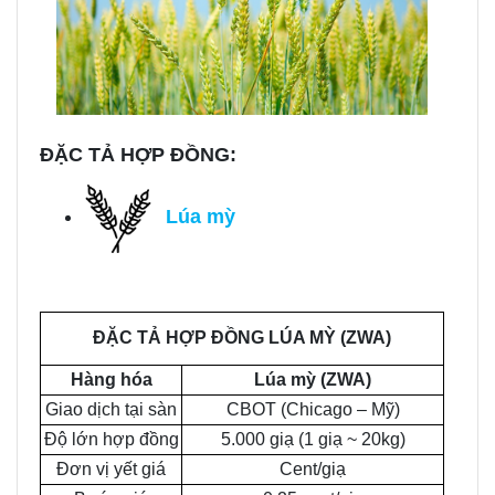
ĐẶC TẢ HỢP ĐỒNG:
Lúa mỳ
ĐẶC TẢ HỢP ĐỒNG LÚA MỲ (ZWA)
Hàng hóa
Lúa mỳ (ZWA)
Giao dịch tại sàn
CBOT (Chicago – Mỹ)
Độ lớn hợp đồng
5.000 giạ (1 giạ ~ 20kg)
Đơn vị yết giá
Cent/giạ