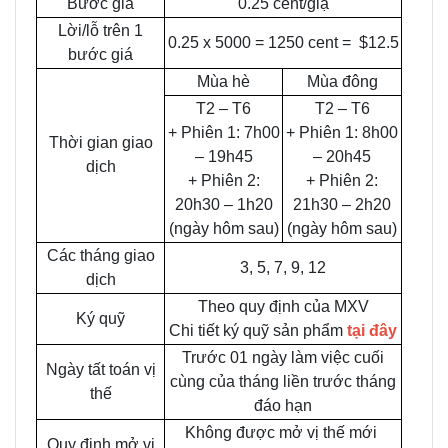
Bước giá
0.25 cent/giạ
Lời/lỗ trên 1
0.25 x 5000 = 1250 cent = $12.5
bước giá
Mùa hè
Mùa đông
T2 – T6
T2 – T6
+ Phiên 1: 7h00
+ Phiên 1: 8h00
Thời gian giao
– 19h45
– 20h45
dịch
+ Phiên 2:
+ Phiên 2:
20h30 – 1h20
21h30 – 2h20
(ngày hôm sau)
(ngày hôm sau)
Các tháng giao
3, 5, 7, 9, 12
dịch
Theo quy định của MXV
Ký quỹ
Chi tiết ký quỹ sản phẩm
tại đây
Trước 01 ngày làm việc cuối
Ngày tất toán vị
cùng của tháng liền trước tháng
thế
đáo hạn
Không được mở vị thế mới
Quy định mở vị