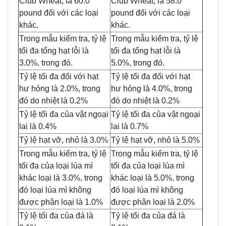
Club Wheat; là 60.0
Club Wheat; là 58.0
pound đối với các loại
pound đối với các loại
khác.
khác.
Trong mẫu kiểm tra, tỷ lệ
Trong mẫu kiểm tra, tỷ lệ
tối đa tổng hạt lỗi là
tối đa tổng hạt lỗi là
3.0%, trong đó.
5.0%, trong đó.
Tỷ lệ tối đa đối với hạt
Tỷ lệ tối đa đối với hạt
hư hỏng là 2.0%, trong
hư hỏng là 4.0%, trong
đó do nhiệt là 0.2%
đó do nhiệt là 0.2%
Tỷ lệ tối đa của vật ngoại
Tỷ lệ tối đa của vật ngoại
lai là 0.4%
lai là 0.7%
Tỷ lệ hạt vỡ, nhỏ là 3.0%
Tỷ lệ hạt vỡ, nhỏ là 5.0%
Trong mẫu kiểm tra, tỷ lệ
Trong mẫu kiểm tra, tỷ lệ
tối đa của loại lúa mì
tối đa của loại lúa mì
khác loại là 3.0%, trong
khác loại là 5.0%, trong
đó loại lúa mì không
đó loại lúa mì không
được phân loại là 1.0%
được phân loại là 2.0%
Tỷ lệ tối đa của đá là
Tỷ lệ tối đa của đá là