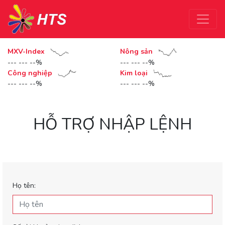
MXV-Index
Nông sản
--- --- --%
--- --- --%
Công nghiệp
Kim loại
--- --- --%
--- --- --%
HỖ TRỢ NHẬP LỆNH
Họ tên: