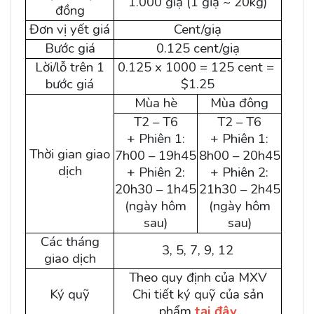
1.000 giạ (1 giạ ~ 20kg)
đồng
Đơn vị yết giá
Cent/giạ
Bước giá
0.125 cent/giạ
Lời/lỗ trên 1
0.125 x 1000 = 125 cent =
bước giá
$1.25
Mùa hè
Mùa đông
T2 – T6
T2 – T6
+ Phiên 1:
+ Phiên 1:
Thời gian giao
7h00 – 19h45
8h00 – 20h45
dịch
+ Phiên 2:
+ Phiên 2:
20h30 – 1h45
21h30 – 2h45
(ngày hôm
(ngày hôm
sau)
sau)
Các tháng
3, 5, 7, 9, 12
giao dịch
Theo quy định của MXV
Ký quỹ
Chi tiết ký quỹ của sản
phẩm
tại đây