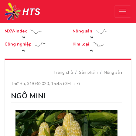
MXV-Index
Nông sản
--- --- --%
--- --- --%
Công nghiệp
Kim loại
--- --- --%
--- --- --%
Trang chủ
Sản phẩm
Nông sản
Thứ Ba, 31/03/2020, 15:45 (GMT+7)
NGÔ MINI