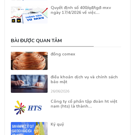
Quyết định số 400/qđ/tgđ-mxv
ngày 17/4/2026 về việc…
BÀI ĐƯỢC QUAN TÂM
đồng comex
điều khoản dịch vụ và chính sách
bảo mật
26/06/2026
Công ty cổ phần tập đoàn ht việt
nam (hts) là thành…
Ký quỹ