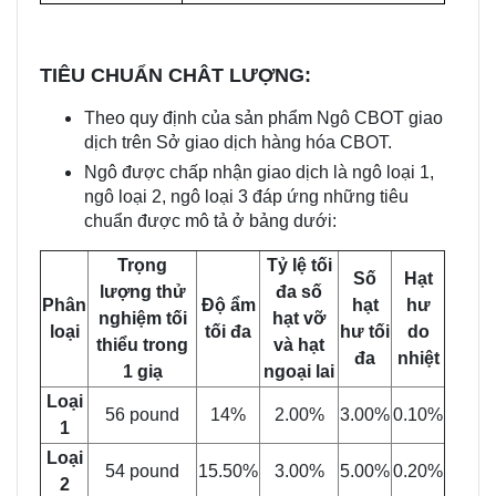
TIÊU CHUẨN CHÂT LƯỢNG:
Theo quy định của sản phẩm Ngô CBOT giao
dịch trên Sở giao dịch hàng hóa CBOT.
Ngô được chấp nhận giao dịch là ngô loại 1,
ngô loại 2, ngô loại 3 đáp ứng những tiêu
chuẩn được mô tả ở bảng dưới:
Trọng
Tỷ lệ tối
Số
Hạt
lượng thử
đa số
Phân
Độ ẩm
hạt
hư
nghiệm tối
hạt vỡ
loại
tối đa
hư tối
do
thiểu trong
và hạt
đa
nhiệt
1 giạ
ngoại lai
Loại
56 pound
14%
2.00%
3.00%
0.10%
1
Loại
54 pound
15.50%
3.00%
5.00%
0.20%
2