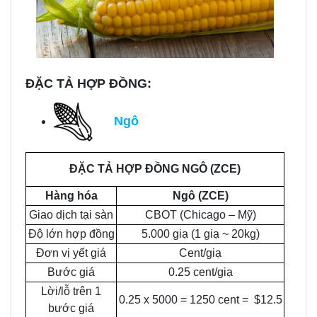
ĐẶC TẢ HỢP ĐỒNG:
Ngô
ĐẶC TẢ HỢP ĐỒNG NGÔ (ZCE)
Hàng hóa
Ngô (ZCE)
Giao dịch tại sàn
CBOT (Chicago – Mỹ)
Độ lớn hợp đồng
5.000 giạ (1 giạ ~ 20kg)
Đơn vị yết giá
Cent/giạ
Bước giá
0.25 cent/giạ
Lời/lỗ trên 1
0.25 x 5000 = 1250 cent = $12.5
bước giá