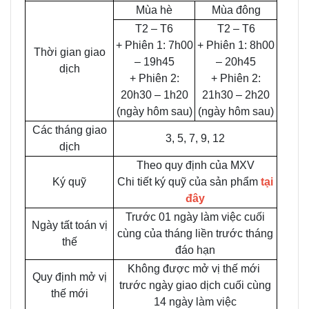
Mùa hè
Mùa đông
T2 – T6
T2 – T6
+ Phiên 1: 7h00
+ Phiên 1: 8h00
Thời gian giao
– 19h45
– 20h45
dịch
+ Phiên 2:
+ Phiên 2:
20h30 – 1h20
21h30 – 2h20
(ngày hôm sau)
(ngày hôm sau)
Các tháng giao
3, 5, 7, 9, 12
dịch
Theo quy định của MXV
Ký quỹ
Chi tiết ký quỹ của sản phẩm
tại
đây
Trước 01 ngày làm việc cuối
Ngày tất toán vị
cùng của tháng liền trước tháng
thế
đáo hạn
Không được mở vị thế mới
Quy định mở vị
trước ngày giao dịch cuối cùng
thế mới
14 ngày làm việc