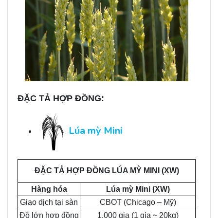
ĐẶC TẢ HỢP ĐỒNG:
Lúa mỳ Mini
ĐẶC TẢ HỢP ĐỒNG LÚA MỲ MINI (XW)
Hàng hóa
Lúa mỳ Mini (XW)
Giao dịch tại sàn
CBOT (Chicago – Mỹ)
Độ lớn hợp đồng
1.000 giạ (1 giạ ~ 20kg)