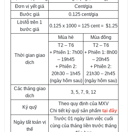
Đơn vị yết giá
Cent/giạ
Bước giá
0.125 cent/giạ
Lời/lỗ trên 1
0.125 x 1000 = 125 cent = $1.25
bước giá
Mùa hè
Mùa đông
T2 – T6
T2 – T6
+ Phiên 1: 7h00
+ Phiên 1: 8h00
Thời gian giao
– 19h45
– 20h45
dịch
+ Phiên 2:
+ Phiên 2:
20h30 – 1h45
21h30 – 2h45
(ngày hôm sau)
(ngày hôm sau)
Các tháng giao
3, 5, 7, 9, 12
dịch
Theo quy định của MXV
Ký quỹ
Chi tiết ký quỹ sản phẩm
tại đây
Trước 01 ngày làm việc cuối
Ngày tất toán vị
cùng của tháng liền trước tháng
thế