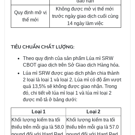
đáo hạn
Không được mở vị thế mới
Quy định mở vị
trước ngày giao dịch cuối cùng
thế mới
14 ngày làm việc
TIÊU CHUẨN CHẤT LƯỢNG:
Theo quy định của sản phẩm Lúa mì SRW
CBOT giao dịch trên Sở Giao dịch Hàng hóa.
Lúa mì SRW được giao dịch phân chia thành
2 loại là loại 1 và loại 2. Lúa mì có độ ẩm vượt
quá 13,5% sẽ không được giao nhận. Trong
đó, chi tiết về lúa mì loại 1 và lúa mì loại 2
được mô tả ở bảng dưới:
Loại 1
Loại 2
Khối lượng kiểm tra tối
Khối lượng kiểm tra tối
thiểu trên mỗi giạ là 58.0
thiểu trên mỗi giạ là 57.0
pound đối với Hard Red
pound đối với Hard Red