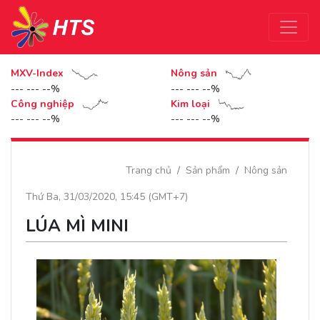
MXV-Index
Nông sản
--- --- --%
--- --- --%
Công nghiệp
Kim loại
--- --- --%
--- --- --%
Trang chủ
Sản phẩm
Nông sản
Thứ Ba, 31/03/2020, 15:45 (GMT+7)
LÚA MÌ MINI