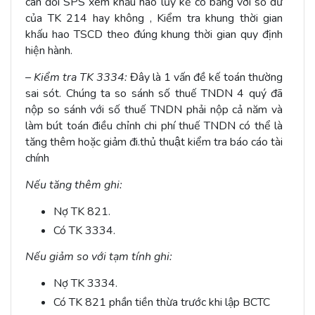
cân đối SPS xem khấu hao lũy kế có bằng với số dư
của TK 214 hay không , Kiểm tra khung thời gian
khấu hao TSCD theo đúng khung thời gian quy định
hiện hành.
– Kiểm tra TK 3334:
Đây là 1 vấn đề kế toán thường
sai sót. Chúng ta so sánh số thuế TNDN 4 quý đã
nộp so sánh với số thuế TNDN phải nộp cả năm và
làm bút toán điều chỉnh chi phí thuế TNDN có thể là
tăng thêm hoặc giảm đi.thủ thuật kiểm tra báo cáo tài
chính
Nếu tăng thêm ghi:
Nợ TK 821.
Có TK 3334.
Nếu giảm so với tạm tính ghi:
Nợ TK 3334.
Có TK 821 phần tiền thừa trước khi lập BCTC