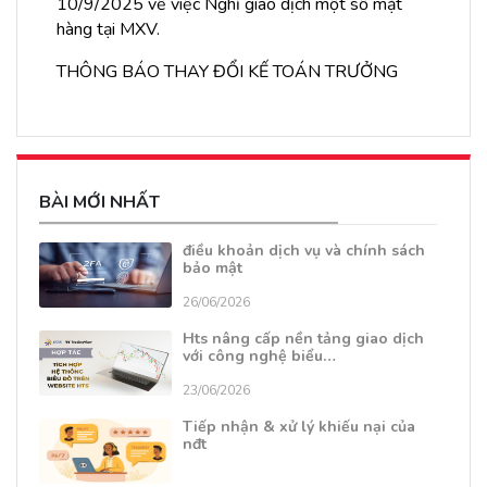
10/9/2025 về việc Nghỉ giao dịch một số mặt
hàng tại MXV.
THÔNG BÁO THAY ĐỔI KẾ TOÁN TRƯỞNG
BÀI MỚI NHẤT
điều khoản dịch vụ và chính sách
bảo mật
26/06/2026
Hts nâng cấp nền tảng giao dịch
với công nghệ biểu…
23/06/2026
Tiếp nhận & xử lý khiếu nại của
nđt