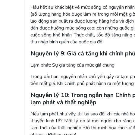
Hầu hết sự khác biệt về mức sống có nguyên nhân 
(số lượng hàng hóa được làm ra trong mỗi một giờ
lao động sản xuất ra được lượng hàng hóa và dịch v
dân được hưởng mức sống cao; còn những quốc gia 
cuộc sống khó khăn. Thực chất, tốc độ tăng năng 
thu nhập bình quân của quốc gia đó.
Nguyên lý 9: Giá cả tăng khi chính phủ
Lạm phát: Sự gia tăng của mức giá chung
Trong dài hạn, nguyên nhân chủ yếu gây ra lạm ph
tiền mất giá. Khi Chính phủ phát hành ra một lượng ti
Nguyên lý 10: Trong ngắn hạn Chính p
lạm phát và thất nghiệp
Nếu lạm phát như vậy, thì tại sao đôi khi các nhà ho
thuyền kinh tế? Một lý do là mọi người cho rằng 
tạm thời của thất nghiệp. Đồ thị minh họa cho sự 
phillips (Phillips curve).