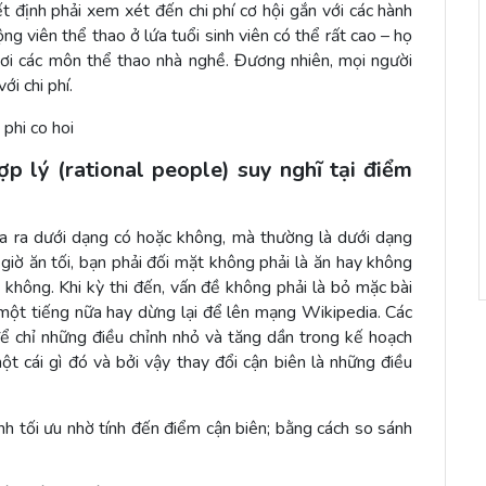
ết định phải xem xét đến chi phí cơ hội gắn với các hành
ng viên thể thao ở lứa tuổi sinh viên có thể rất cao – họ
hơi các môn thể thao nhà nghề. Đương nhiên, mọi người
ới chi phí.
p lý (rational people) suy nghĩ tại điểm
a ra dưới dạng có hoặc không, mà thường là dưới dạng
iờ ăn tối, bạn phải đối mặt không phải là ăn hay không
không. Khi kỳ thi đến, vấn đề không phải là bỏ mặc bài
một tiếng nữa hay dừng lại để lên mạng Wikipedia. Các
để chỉ những điều chỉnh nhỏ và tăng dần trong kế hoạch
ột cái gì đó và bởi vậy thay đổi cận biên là những điều
h tối ưu nhờ tính đến điểm cận biên; bằng cách so sánh