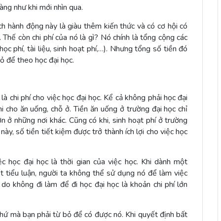
àng như khi mới nhìn qua.
cách hành động này là giàu thêm kiến thức và có cơ hội có
 Thế còn chi phí của nó là gì? Nó chính là tổng cộng các
ọc phí, tài liệu, sinh hoạt phí,…). Nhưng tổng số tiền đó
bỏ để theo học đại học.
 chi phí cho việc học đại học. Kể cả không phải học đại
chi cho ăn uống, chỗ ở. Tiền ăn uống ở trường đại học chỉ
ơn ở những nơi khác. Cũng có khi, sinh hoạt phí ở trường
ày, số tiền tiết kiệm được trở thành ích lợi cho việc học
ệc học đại học là thời gian của việc học. Khi dành một
ết tiểu luận, người ta không thể sử dụng nó để làm việc
 do không đi làm để đi học đại học là khoản chi phí lớn
thứ mà bạn phải từ bỏ để có được nó. Khi quyết định bất