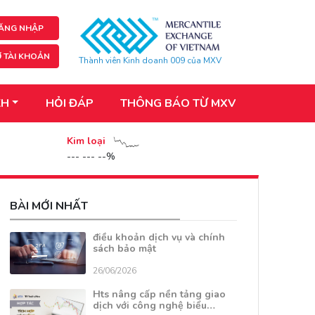
ĂNG NHẬP
 TÀI KHOẢN
Thành viên Kinh doanh 009 của MXV
KH
HỎI ĐÁP
THÔNG BÁO TỪ MXV
Kim loại
--- --- --%
BÀI MỚI NHẤT
điều khoản dịch vụ và chính
sách bảo mật
26/06/2026
Hts nâng cấp nền tảng giao
dịch với công nghệ biểu…