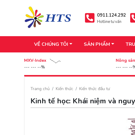
0911.124.292
Hotline tư vấn
VỀ CHÚNG TÔI
SẢN PHẨM
TRU
MXV-Index
Nông sả
--- --- --%
--- --- --
Trang chủ
Kiến thức
Kiến thức đầu tư
Kinh tế học: Khái niệm và ngu