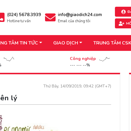
Đ
(024) 5678.3939
info@giaodich24.com
Hotline tư vấn
Email của chúng tôi
MỞ
NG TÂM TIN TỨC
GIAO DỊCH
TRUNG TÂM CS
n
Công nghiệp
%
--- --- --%
Thứ Bảy, 14/09/2019, 09:42 (GMT+7)
yên lý