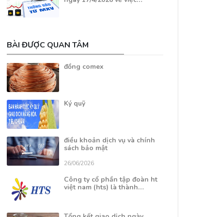
BÀI ĐƯỢC QUAN TÂM
đồng comex
Ký quỹ
điều khoản dịch vụ và chính
sách bảo mật
26/06/2026
Công ty cổ phần tập đoàn ht
việt nam (hts) là thành…
Tổng kết giao dịch ngày