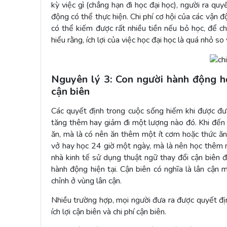
kỳ việc gì (chẳng hạn đi học đại học), người ra quy
động có thể thực hiện. Chi phí cơ hội của các vận độ
có thể kiếm được rất nhiều tiền nếu bỏ học, để c
hiểu rằng, ích lợi của việc học đại học là quá nhỏ so v
Nguyên lý 3: Con người hành động hợ
cận biên
Các quyết định trong cuộc sống hiếm khi được đư
tăng thêm hay giảm đi một lượng nào đó. Khi đến g
ăn, mà là có nên ăn thêm một ít cơm hoặc thức ăn 
vở hay học 24 giờ một ngày, mà là nên học thêm 
nhà kinh tế sử dụng thuật ngữ thay đổi cận biên 
hành động hiện tại. Cận biên có nghĩa là lân cận m
chỉnh ở vùng lân cận.
Nhiều trường hợp, mọi người đưa ra được quyết địn
ích lợi cận biên và chi phí cận biên.