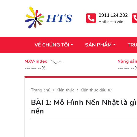
0911.124.292
Hotline tư vấn
VỀ CHÚNG TÔI
SẢN PHẨM
TRU
MXV-Index
Nông sả
--- --- --%
--- --- --
Trang chủ
Kiến thức
Kiến thức đầu tư
BÀI 1: Mô Hình Nến Nhật là gì
nến