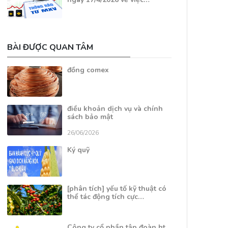
BÀI ĐƯỢC QUAN TÂM
đồng comex
điều khoản dịch vụ và chính
sách bảo mật
26/06/2026
Ký quỹ
[phân tích] yếu tố kỹ thuật có
thể tác động tích cực…
Công ty cổ phần tập đoàn ht