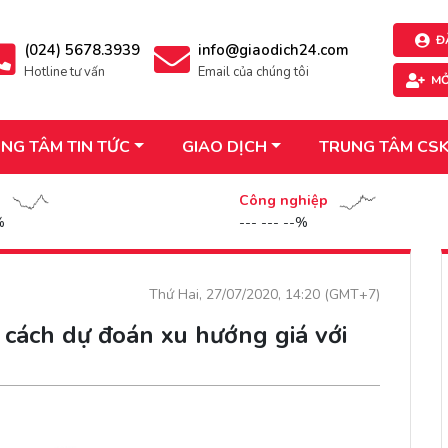
Đ
(024) 5678.3939
info@giaodich24.com
Hotline tư vấn
Email của chúng tôi
MỞ
NG TÂM TIN TỨC
GIAO DỊCH
TRUNG TÂM CS
n
Công nghiệp
%
--- --- --%
Thứ Hai, 27/07/2020, 14:20 (GMT+7)
 cách dự đoán xu hướng giá với