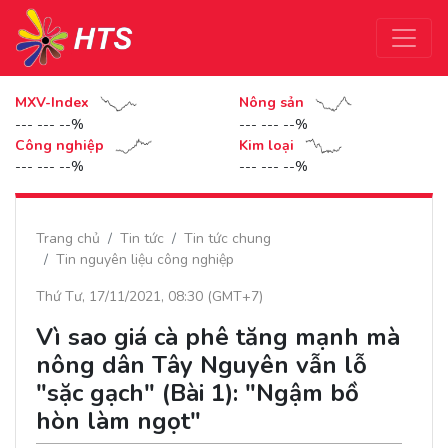
MXV-Index
Nông sản
--- --- --%
--- --- --%
Công nghiệp
Kim loại
--- --- --%
--- --- --%
Trang chủ
Tin tức
Tin tức chung
Tin nguyên liệu công nghiệp
Thứ Tư, 17/11/2021, 08:30 (GMT+7)
Vì sao giá cà phê tăng mạnh mà
nông dân Tây Nguyên vẫn lỗ
"sặc gạch" (Bài 1): "Ngậm bồ
hòn làm ngọt"