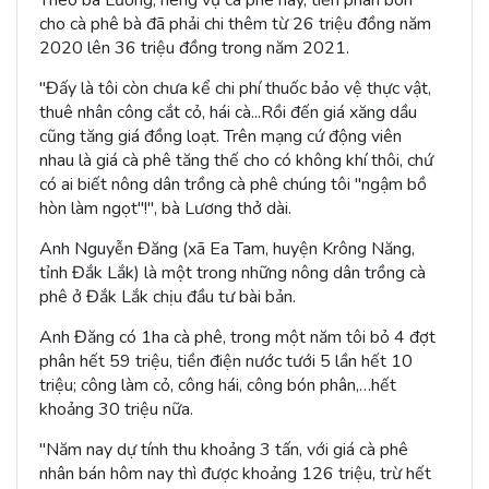
cho cà phê bà đã phải chi thêm từ 26 triệu đồng năm
2020 lên 36 triệu đồng trong năm 2021.
"Đấy là tôi còn chưa kể chi phí thuốc bảo vệ thực vật,
thuê nhân công cắt cỏ, hái cà...Rồi đến giá xăng dầu
cũng tăng giá đồng loạt. Trên mạng cứ động viên
nhau là giá cà phê tăng thế cho có không khí thôi, chứ
có ai biết nông dân trồng cà phê chúng tôi "ngậm bồ
hòn làm ngọt"!", bà Lương thở dài.
Anh Nguyễn Đăng (xã Ea Tam, huyện Krông Năng,
tỉnh Đắk Lắk) là một trong những nông dân trồng cà
phê ở Đắk Lắk chịu đầu tư bài bản.
Anh Đăng có 1ha cà phê, trong một năm tôi bỏ 4 đợt
phân hết 59 triệu, tiền điện nước tưới 5 lần hết 10
triệu; công làm cỏ, công hái, công bón phân,…hết
khoảng 30 triệu nữa.
"Năm nay dự tính thu khoảng 3 tấn, với giá cà phê
nhân bán hôm nay thì được khoảng 126 triệu, trừ hết