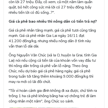
còn lời 27 triệu. Đấy, cô xem, cả một năm làm quần
quật, bỏ hết công sức mà lời có 27 triệu đồng, bấy
nhiêu tiền lời có đủ sống...?".
Giá cà phê bao nhiêu thì nông dân có tiền trả nợ?
Giá cà phê nhân tăng mạnh, giá cà phê tươi cũng tăng
mạnh. Giá cà phê nhân Gia Lai ngày 16/11 đạt
41.200 đồng/kg, nhưng nhiều nông dân ở tỉnh này
vẫn than lỗ dài dài.
Ông Nguyễn Văn Chúc (xã Ia O, huyện Ia Grai, tỉnh Gia
Lai) nói nếu cộng cả tiền lãi của khoản vốn vay đầu tư
thì nông dân trồng cà phê vẫn lỗ nặng. Theo ông
Chúc, nếu dự báo giá cà phê hàng ngày, giá cà phê
trong tuần tới tăng thêm khoàng 9.000 đồng/kg thì
may ra mới có lãi đôi chút.
"Tôi vì hoàn cảnh gia đình không đi xa được, chứ tính ra
trồng 1 ha cà phê không bằng hai vợ chồng trẻ đi làm
công nhân một năm", ông Chúc so sánh.