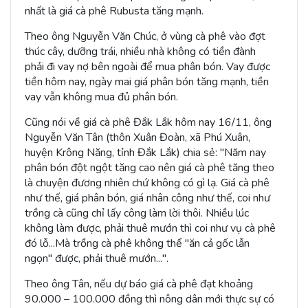
nhất là giá cà phê Rubusta tăng mạnh.
Theo ông Nguyễn Văn Chúc, ở vùng cà phê vào đợt
thúc cây, dưỡng trái, nhiều nhà không có tiền đành
phải đi vay nợ bên ngoài để mua phân bón. Vay được
tiền hôm nay, ngày mai giá phân bón tăng mạnh, tiền
vay vẫn không mua đủ phân bón.
Cũng nói về giá cà phê Đắk Lắk hôm nay 16/11, ông
Nguyễn Văn Tân (thôn Xuân Đoàn, xã Phú Xuân,
huyện Krông Năng, tỉnh Đắk Lắk) chia sẻ: "Năm nay
phân bón đột ngột tăng cao nên giá cà phê tăng theo
là chuyện đương nhiên chứ không có gì lạ. Giá cà phê
như thế, giá phân bón, giá nhân công như thế, coi như
trồng cà cũng chỉ lấy công làm lời thôi. Nhiều lúc
không làm được, phải thuê mướn thì coi như vụ cà phê
đó lỗ...Mà trồng cà phê không thể "ăn cả gốc lẫn
ngọn" được, phải thuê mướn...".
Theo ông Tân, nếu dự báo giá cà phê đạt khoảng
90.000 – 100.000 đồng thì nông dân mới thực sự có