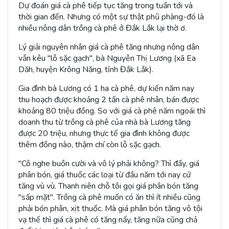
Dự đoán giá cà phê tiếp tục tăng trong tuần tới và
thời gian đến. Nhưng có một sự thật phũ phàng-đó là
nhiều nông dân trồng cà phê ở Đắk Lắk lại thờ ơ.
Lý giải nguyên nhân giá cà phê tăng nhưng nông dân
vẫn kêu "lỗ sặc gạch", bà Nguyễn Thị Lương (xã Ea
Dăh, huyện Krông Năng, tỉnh Đắk Lắk).
Gia đình bà Lương có 1 ha cà phê, dự kiến năm nay
thu hoạch được khoảng 2 tấn cà phê nhân, bán được
khoảng 80 triệu đồng. So với giá cà phê năm ngoái thì
doanh thu từ trồng cà phê của nhà bà Lương tăng
được 20 triệu, nhưng thực tế gia đình không được
thêm đồng nào, thậm chí còn lỗ sặc gạch.
"Cô nghe buồn cười và vô lý phải không? Thì đấy, giá
phân bón, giá thuốc các loại từ đầu năm tới nay cứ
tăng vù vù. Thanh niên chỗ tôi gọi giá phân bón tăng
"sấp mặt". Trồng cà phê muốn có ăn thì ít nhiều cũng
phải bón phân, xịt thuốc. Mà giá phân bón tăng vô tội
vạ thế thì giá cà phê có tăng nấy, tăng nữa cũng chả