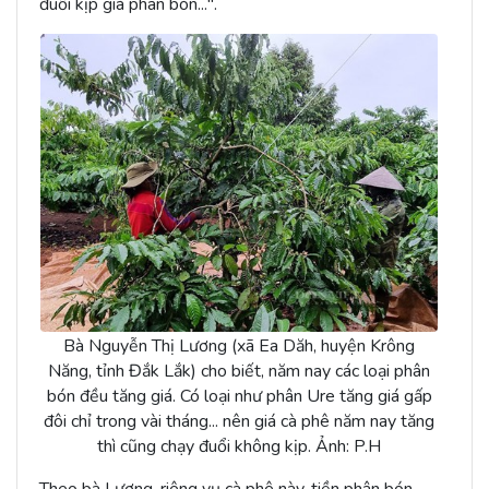
đuổi kịp giá phân bón...".
Bà Nguyễn Thị Lương (xã Ea Dăh, huyện Krông
Năng, tỉnh Đắk Lắk) cho biết, năm nay các loại phân
bón đều tăng giá. Có loại như phân Ure tăng giá gấp
đôi chỉ trong vài tháng... nên giá cà phê năm nay tăng
thì cũng chạy đuổi không kịp. Ảnh: P.H
Theo bà Lương, riêng vụ cà phê này, tiền phân bón