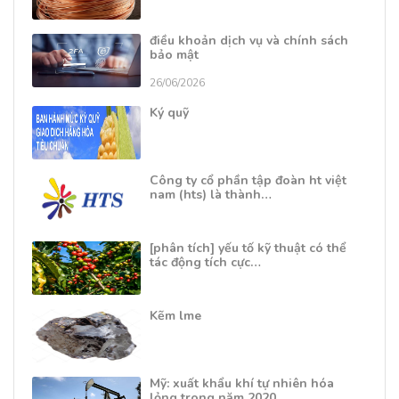
điều khoản dịch vụ và chính sách
bảo mật
26/06/2026
Ký quỹ
Công ty cổ phần tập đoàn ht việt
nam (hts) là thành…
[phân tích] yếu tố kỹ thuật có thể
tác động tích cực…
Kẽm lme
Mỹ: xuất khẩu khí tự nhiên hóa
lỏng trong năm 2020…