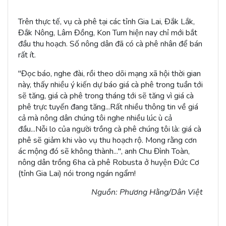
Trên thực tế, vụ cà phê tại các tỉnh Gia Lai, Đắk Lắk,
Đắk Nông, Lâm Đồng, Kon Tum hiện nay chỉ mới bắt
đầu thu hoạch. Số nông dân đã có cà phê nhân để bán
rất ít.
"Đọc báo, nghe đài, rồi theo dõi mạng xã hội thời gian
này, thấy nhiều ý kiến dự báo giá cà phê trong tuần tới
sẽ tăng, giá cà phê trong tháng tới sẽ tăng vì giá cà
phê trực tuyến đang tăng...Rất nhiều thông tin về giá
cả mà nông dân chúng tôi nghe nhiều lúc ù cả
đầu...Nỗi lo của người trồng cà phê chúng tôi là: giá cà
phê sẽ giảm khi vào vụ thu hoạch rộ. Mong rằng cơn
ác mộng đó sẽ không thành...", anh Chu Đình Toàn,
nông dân trồng 6ha cà phê Robusta ở huyện Đức Cơ
(tỉnh Gia Lai) nói trong ngán ngẩm!
Nguồn: Phương Hằng/Dân Việt