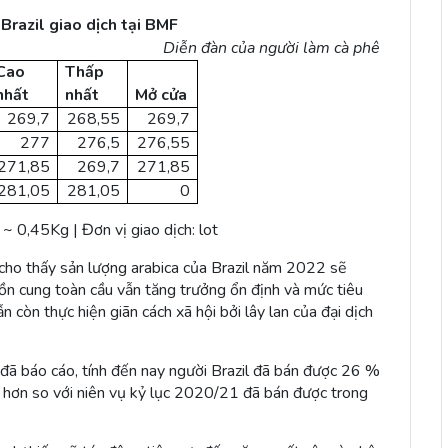
Brazil giao dịch tại BMF
Diễn đàn của người làm cà phê
Cao
Thấp
nhất
nhất
Mở cửa
269,7
268,55
269,7
277
276,5
276,55
271,85
269,7
271,85
281,05
281,05
0
 0,45Kg | Đơn vị giao dịch: lot
ho thấy sản lượng arabica của Brazil năm 2022 sẽ
uồn cung toàn cầu vẫn tăng trưởng ổn định và mức tiêu
 còn thực hiện giãn cách xã hội bởi lây lan của đại dịch
 đã báo cáo, tính đến nay người Brazil đã bán được 26 %
hơn so với niên vụ kỷ lục 2020/21 đã bán được trong