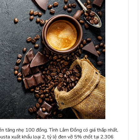
uyên tăng nhẹ 100 đồng. Tỉnh Lâm Đồng có giá thấp nhất,
sta xuất khẩu loại 2, tỷ lệ đen vỡ 5% chốt tại 2.306