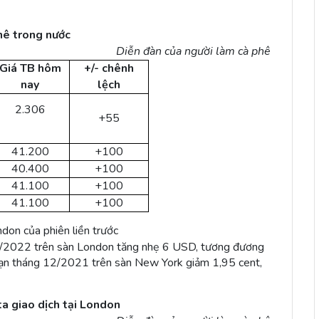
hê trong nước
Diễn đàn của người làm cà phê
Giá TB hôm
+/- chênh
nay
lệch
2.306
+55
41.200
+100
40.400
+100
41.100
+100
41.100
+100
ndon của phiên liền trước
ng 1/2022 trên sàn London tăng nhẹ 6 USD, tương đương
hạn tháng 12/2021 trên sàn New York giảm 1,95 cent,
a giao dịch tại London