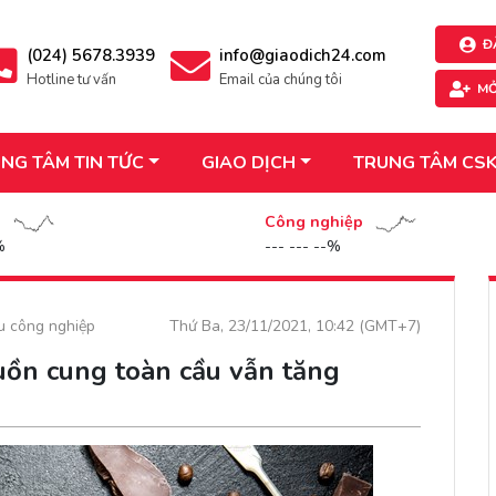
Đ
(024) 5678.3939
info@giaodich24.com
Hotline tư vấn
Email của chúng tôi
MỞ
NG TÂM TIN TỨC
GIAO DỊCH
TRUNG TÂM CS
n
Công nghiệp
%
--- --- --%
ệu công nghiệp
Thứ Ba, 23/11/2021, 10:42 (GMT+7)
uồn cung toàn cầu vẫn tăng