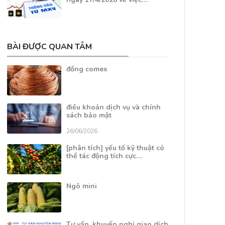
BÀI ĐƯỢC QUAN TÂM
đồng comex
điều khoản dịch vụ và chính
sách bảo mật
26/06/2026
[phân tích] yếu tố kỹ thuật có
thể tác động tích cực…
Ngô mini
Tư vấn, khuyến nghị giao dịch