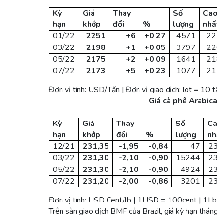
Kỳ
Giá
Thay
Số
Ca
hạn
khớp
đổi
%
lượng
nhấ
01/22
2251
+6
+0,27
4571
22
03/22
2198
+1
+0,05
3797
22
05/22
2175
+2
+0,09
1641
21
07/22
2173
+5
+0,23
1077
21
Đơn vị tính: USD/Tấn | Đơn vị giao dịch: lot = 10 t
Giá cà phê Arabica
Kỳ
Giá
Thay
Số
C
hạn
khớp
đổi
%
lượng
nh
12/21
231,35
-1,95
-0,84
47
23
03/22
231,30
-2,10
-0,90
15244
23
05/22
231,30
-2,10
-0,90
4924
23
07/22
231,20
-2,00
-0,86
3201
23
Đơn vị tính: USD Cent/lb | 1USD = 100cent | 1Lb ~
Trên sàn giao dịch BMF của Brazil, giá kỳ hạn th