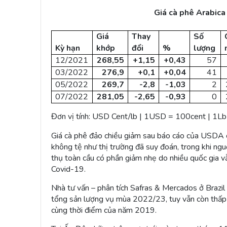
Giá cà phê Arabica 
Giá
Thay
Số
Kỳ hạn
khớp
đổi
%
lượng
12/2021
268,55
+1,15
+0,43
57
03/2022
276,9
+0,1
+0,04
41
05/2022
269,7
-2,8
-1,03
2
07/2022
281,05
-2,65
-0,93
0
Đơn vị tính: USD Cent/lb | 1USD = 100cent | 1Lb ~
Giá cà phê đảo chiều giảm sau báo cáo của USDA c
không tệ như thị trường đã suy đoán, trong khi ng
thụ toàn cầu có phần giảm nhẹ do nhiều quốc gia vẫn
Covid-19.
Nhà tư vấn – phân tích Safras & Mercados ở Brazil
tổng sản lượng vụ mùa 2022/23, tuy vẫn còn thấp 
cùng thời điểm của năm 2019.