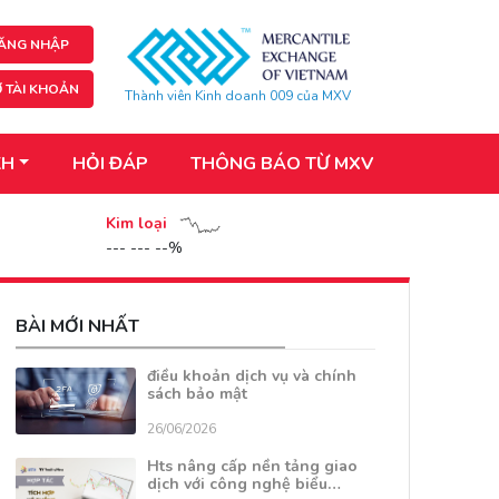
ĂNG NHẬP
 TÀI KHOẢN
Thành viên Kinh doanh 009 của MXV
KH
HỎI ĐÁP
THÔNG BÁO TỪ MXV
Kim loại
--- --- --%
BÀI MỚI NHẤT
điều khoản dịch vụ và chính
sách bảo mật
26/06/2026
Hts nâng cấp nền tảng giao
dịch với công nghệ biểu…