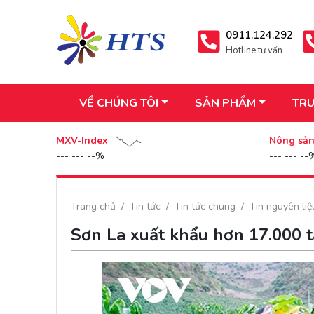
0911.124.292
Hotline tư vấn
VỀ CHÚNG TÔI
SẢN PHẨM
TRU
MXV-Index
Nông sả
--- --- --%
--- --- --
Trang chủ
Tin tức
Tin tức chung
Tin nguyên li
Sơn La xuất khẩu hơn 17.000 t