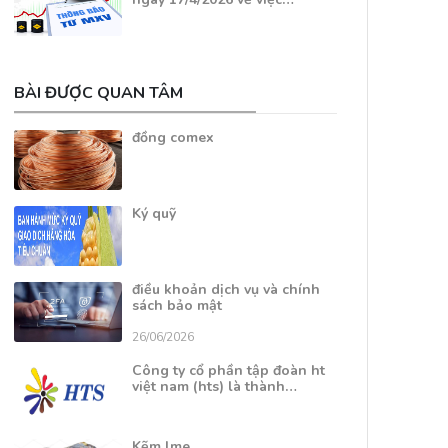
BÀI ĐƯỢC QUAN TÂM
đồng comex
Ký quỹ
điều khoản dịch vụ và chính
sách bảo mật
26/06/2026
Công ty cổ phần tập đoàn ht
việt nam (hts) là thành…
Kẽm lme