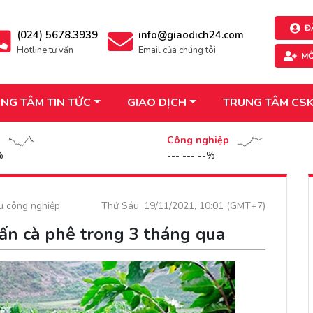
Đ
(024) 5678.3939
info@giaodich24.com
Hotline tư vấn
Email của chúng tôi
MỞ
NG TÂM TIN TỨC
GIAO DỊCH
TRUNG TÂM CS
n
Công nghiệp
%
--- --- --%
ệu công nghiệp
Thứ Sáu, 19/11/2021, 10:01 (GMT+7)
ấn cà phê trong 3 tháng qua