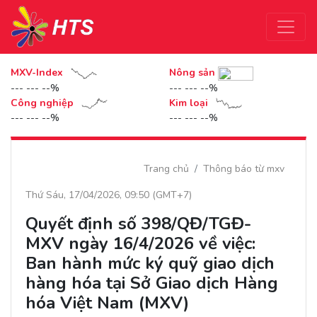
MXV-Index
Nông sản
--- --- --%
--- --- --%
Công nghiệp
Kim loại
--- --- --%
--- --- --%
Trang chủ
Thông báo từ mxv
Thứ Sáu, 17/04/2026, 09:50 (GMT+7)
Quyết định số 398/QĐ/TGĐ-
MXV ngày 16/4/2026 về việc:
Ban hành mức ký quỹ giao dịch
hàng hóa tại Sở Giao dịch Hàng
hóa Việt Nam (MXV)