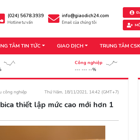
Đ
(024) 5678.3939
info@giaodich24.com
Hotline tư vấn
Email của chúng tôi
MỞ
NG TÂM TIN TỨC
GIAO DỊCH
TRUNG TÂM CS
n
Công nghiệp
%
--- --- --%
ệu công nghiệp
Thứ Năm, 18/11/2021, 14:42 (GMT+7)
bica thiết lập mức cao mới hơn 1