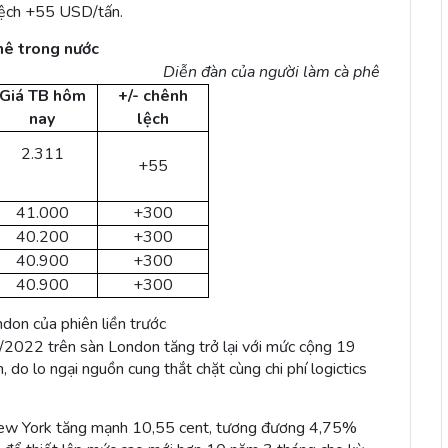
lệch +55 USD/tấn.
hê trong nước
Diễn đàn của người làm cà phê
Giá TB hôm
+/- chênh
nay
lệch
2.311
+55
41.000
+300
40.200
+300
40.900
+300
40.900
+300
ndon của phiên liền trước
 1/2022 trên sàn London tăng trở lại với mức cộng 19
 lo ngại nguồn cung thắt chặt cùng chi phí logictics
 New York tăng mạnh 10,55 cent, tương đương 4,75%