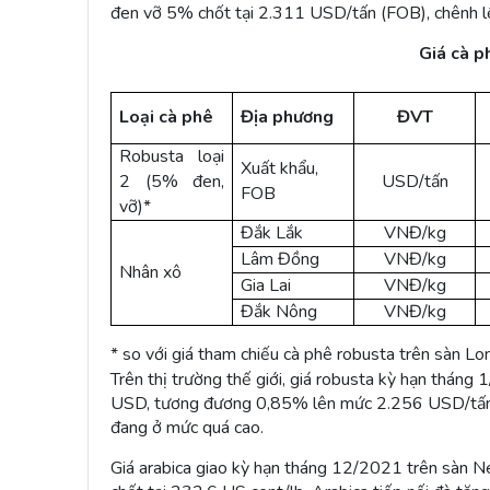
đen vỡ 5% chốt tại 2.311 USD/tấn (FOB), chênh 
Giá cà p
Loại cà phê
Địa phương
ĐVT
Robusta loại
Xuất khẩu,
2 (5% đen,
USD/tấn
FOB
vỡ)*
Đắk Lắk
VNĐ/kg
Lâm Đồng
VNĐ/kg
Nhân xô
Gia Lai
VNĐ/kg
Đắk Nông
VNĐ/kg
* so với giá tham chiếu cà phê robusta trên sàn Lo
Trên thị trường thế giới, giá robusta kỳ hạn tháng
USD, tương đương 0,85% lên mức 2.256 USD/tấn, do
đang ở mức quá cao.
Giá arabica giao kỳ hạn tháng 12/2021 trên sàn