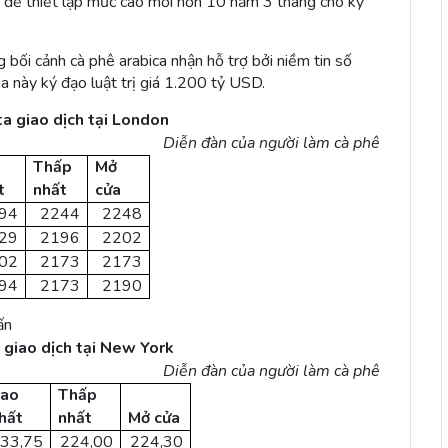
ng để thiết lập mức cao mới hơn 10 năm 3 tháng cho kỳ
g bối cảnh cà phê arabica nhận hỗ trợ bởi niềm tin số
a này ký đạo luật trị giá 1.200 tỷ USD.
a giao dịch tại London
Diễn đàn của người làm cà phê
o
Thấp
Mở
t
nhất
cửa
94
2244
2248
29
2196
2202
02
2173
2173
94
2173
2190
ấn
 giao dịch tại New York
Diễn đàn của người làm cà phê
ao
Thấp
hất
nhất
Mở cửa
33,75
224,00
224,30