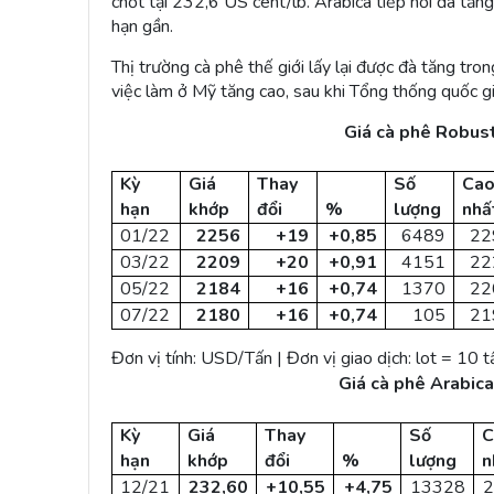
chốt tại 232,6 US cent/lb. Arabica tiếp nối đà tă
hạn gần.
Thị trường cà phê thế giới lấy lại được đà tăng tron
việc làm ở Mỹ tăng cao, sau khi Tổng thống quốc gi
Giá cà phê Robust
Kỳ
Giá
Thay
Số
Ca
hạn
khớp
đổi
%
lượng
nhấ
01/22
2256
+19
+0,85
6489
22
03/22
2209
+20
+0,91
4151
22
05/22
2184
+16
+0,74
1370
22
07/22
2180
+16
+0,74
105
21
Đơn vị tính: USD/Tấn | Đơn vị giao dịch: lot = 10 t
Giá cà phê Arabica
Kỳ
Giá
Thay
Số
C
hạn
khớp
đổi
%
lượng
n
12/21
232,60
+10,55
+4,75
13328
2