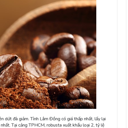
yên dứt đà giảm. Tỉnh Lâm Đồng có giá thấp nhất, lấy lại
hất. Tại cảng TPHCM, robusta xuất khẩu loại 2, tỷ lệ