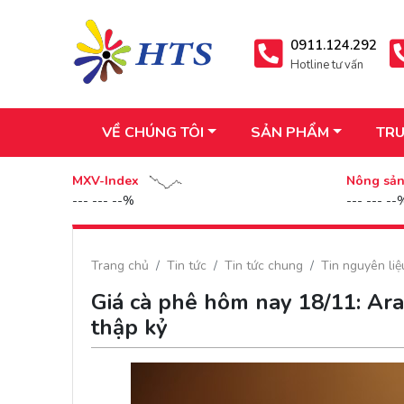
0911.124.292
Hotline tư vấn
VỀ CHÚNG TÔI
SẢN PHẨM
TRU
MXV-Index
Nông sả
--- --- --%
--- --- --
Trang chủ
Tin tức
Tin tức chung
Tin nguyên li
Giá cà phê hôm nay 18/11: Ara
thập kỷ