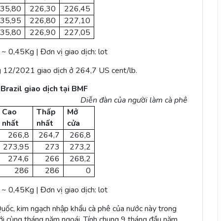
35,80
226,30
226,45
35,95
226,80
227,10
35,80
226,90
227,05
 0,45Kg | Đơn vị giao dịch: lot
ng 12/2021 giao dịch ở 264,7 US cent/lb.
Brazil giao dịch tại BMF
Diễn đàn của người làm cà phê
Cao
Thấp
Mở
nhất
nhất
cửa
266,8
264,7
266,8
273,95
273
273,2
274,6
266
268,2
286
286
0
 0,45Kg | Đơn vị giao dịch: lot
Quốc, kim ngạch nhập khẩu cà phê của nước này trong
i cùng tháng năm ngoái. Tính chung 9 tháng đầu năm