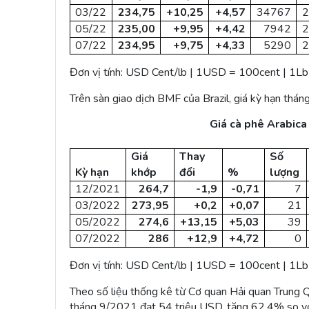
03/22
234,75
+10,25
+4,57
34767
2
05/22
235,00
+9,95
+4,42
7942
2
07/22
234,95
+9,75
+4,33
5290
2
Đơn vị tính: USD Cent/lb | 1USD = 100cent | 1Lb ~
Trên sàn giao dịch BMF của Brazil, giá kỳ hạn thá
Giá cà phê Arabica 
Giá
Thay
Số
Kỳ hạn
khớp
đổi
%
lượng
12/2021
264,7
-1,9
-0,71
7
03/2022
273,95
+0,2
+0,07
21
05/2022
274,6
+13,15
+5,03
39
07/2022
286
+12,9
+4,72
0
Đơn vị tính: USD Cent/lb | 1USD = 100cent | 1Lb ~
Theo số liệu thống kê từ Cơ quan Hải quan Trung 
tháng 9/2021 đạt 54 triệu USD, tăng 62,4% so vớ