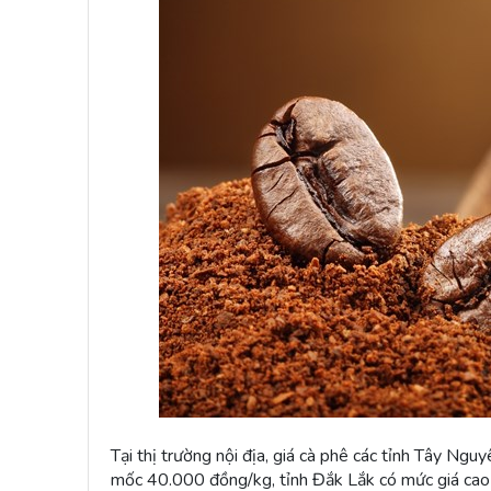
Tại thị trường nội địa, giá cà phê các tỉnh Tây Ngu
mốc 40.000 đồng/kg, tỉnh Đắk Lắk có mức giá cao n