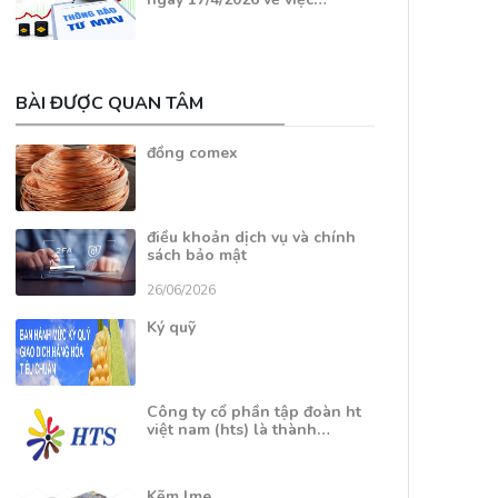
BÀI ĐƯỢC QUAN TÂM
đồng comex
điều khoản dịch vụ và chính
sách bảo mật
26/06/2026
Ký quỹ
Công ty cổ phần tập đoàn ht
việt nam (hts) là thành…
Kẽm lme