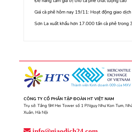
Để nâng tầm giá trị cho cà phê chất lượng cao
Giá cà phê hôm nay 19/11: Hoạt động giao dịch t
Sơn La xuất khẩu hơn 17.000 tấn cà phê trong 
Thành viên Kinh doanh 009 của MXV
CÔNG TY CỔ PHẦN TẬP ĐOÀN HT VIỆT NAM
Trụ sở: Tầng 5M Hei Tower số 1 P.Ngụy Như Kon Tum, Nh
Xuân, Hà Nội
info@giaodich24.com