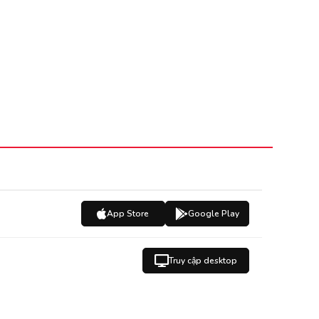
App Store
Google Play
Truy cập desktop