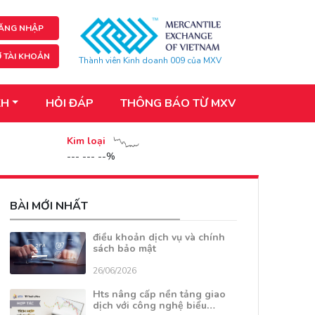
ĂNG NHẬP
 TÀI KHOẢN
Thành viên Kinh doanh 009 của MXV
KH
HỎI ĐÁP
THÔNG BÁO TỪ MXV
Kim loại
--- --- --%
BÀI MỚI NHẤT
điều khoản dịch vụ và chính
sách bảo mật
26/06/2026
Hts nâng cấp nền tảng giao
dịch với công nghệ biểu…