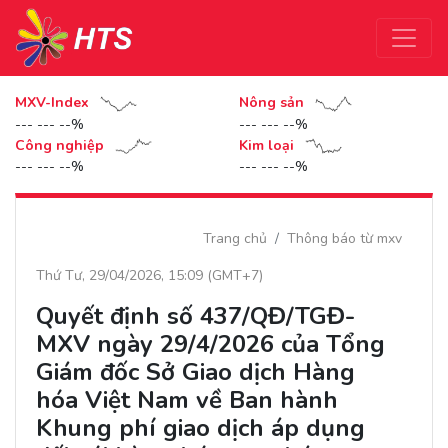
MXV-Index
Nông sản
--- --- --%
--- --- --%
Công nghiệp
Kim loại
--- --- --%
--- --- --%
Trang chủ
Thông báo từ mxv
Thứ Tư, 29/04/2026, 15:09 (GMT+7)
Quyết định số 437/QĐ/TGĐ-
MXV ngày 29/4/2026 của Tổng
Giám đốc Sở Giao dịch Hàng
hóa Việt Nam về Ban hành
Khung phí giao dịch áp dụng