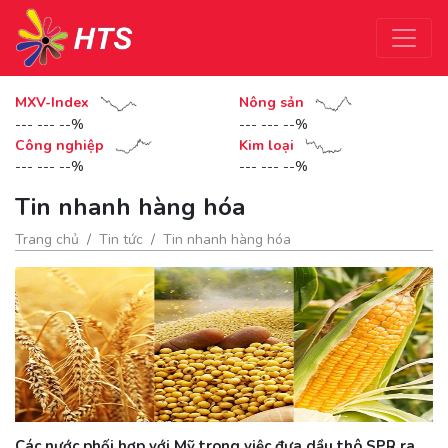
MXV-Index
Nông sản
--- --- --%
--- --- --%
Công nghiệp
Kim loại
--- --- --%
--- --- --%
Tin nhanh hàng hóa
Trang chủ
Tin tức
Tin nhanh hàng hóa
Các nước phối hợp với Mỹ trong việc đưa dầu thô SPR ra