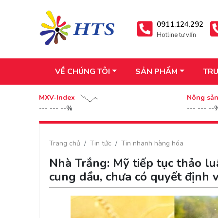
0911.124.292
Hotline tư vấn
VỀ CHÚNG TÔI
SẢN PHẨM
TRU
MXV-Index
Nông sả
--- --- --%
--- --- --
Trang chủ
Tin tức
Tin nhanh hàng hóa
Nhà Trắng: Mỹ tiếp tục thảo l
cung dầu, chưa có quyết định 