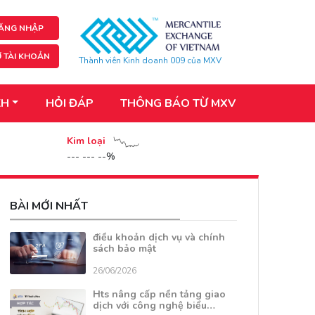
ĂNG NHẬP
 TÀI KHOẢN
Thành viên Kinh doanh 009 của MXV
KH
HỎI ĐÁP
THÔNG BÁO TỪ MXV
Kim loại
--- --- --%
BÀI MỚI NHẤT
điều khoản dịch vụ và chính
sách bảo mật
26/06/2026
Hts nâng cấp nền tảng giao
dịch với công nghệ biểu…