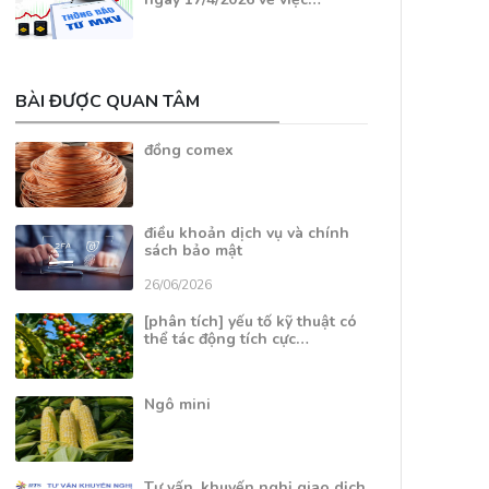
BÀI ĐƯỢC QUAN TÂM
đồng comex
điều khoản dịch vụ và chính
sách bảo mật
26/06/2026
[phân tích] yếu tố kỹ thuật có
thể tác động tích cực…
Ngô mini
Tư vấn, khuyến nghị giao dịch