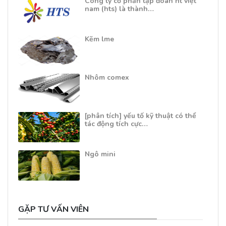
Công ty cổ phần tập đoàn ht việt
nam (hts) là thành…
Kẽm lme
Nhôm comex
[phân tích] yếu tố kỹ thuật có thể
tác động tích cực…
Ngô mini
GẶP TƯ VẤN VIÊN