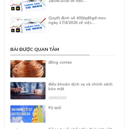
28/04/2026 về việc…
Quyết định số 400/qđ/tgđ-mxv
ngày 17/4/2026 về việc…
BÀI ĐƯỢC QUAN TÂM
đồng comex
điều khoản dịch vụ và chính sách
bảo mật
26/06/2026
Ký quỹ