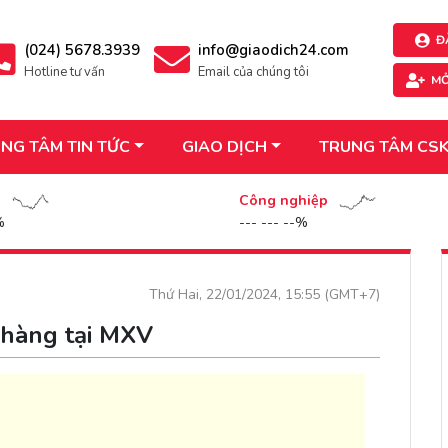
Đ
(024) 5678.3939
info@giaodich24.com
Hotline tư vấn
Email của chúng tôi
MỞ
NG TÂM TIN TỨC
GIAO DỊCH
TRUNG TÂM CS
n
Công nghiệp
%
--- --- --%
Thứ Hai, 22/01/2024, 15:55 (GMT+7)
 hàng tại MXV