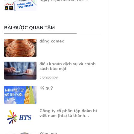
BÀI ĐƯỢC QUAN TÂM
đồng comex
điều khoản dịch vụ và chính
sách bảo mật
26/06/2026
Ký quỹ
Công ty cổ phần tập đoàn ht
việt nam (hts) là thành…
Kẽm lme