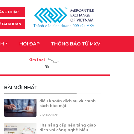
ĂNG NHẬP
 TÀI KHOẢN
Thành viên Kinh doanh 009 của MXV
KH
HỎI ĐÁP
THÔNG BÁO TỪ MXV
Kim loại
--- --- --%
BÀI MỚI NHẤT
điều khoản dịch vụ và chính
sách bảo mật
26/06/2026
Hts nâng cấp nền tảng giao
dịch với công nghệ biểu…