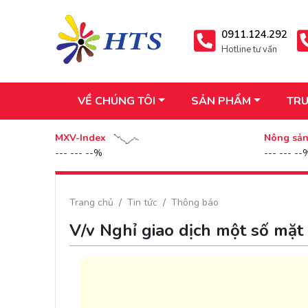
0911.124.292
Hotline tư vấn
VỀ CHÚNG TÔI
SẢN PHẨM
TRU
MXV-Index
Nông sả
--- --- --%
--- --- --
Trang chủ
Tin tức
Thông báo
V/v Nghỉ giao dịch một số mặt