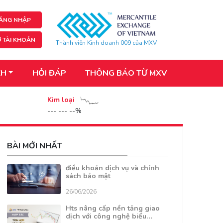
ĂNG NHẬP
 TÀI KHOẢN
Thành viên Kinh doanh 009 của MXV
KH
HỎI ĐÁP
THÔNG BÁO TỪ MXV
Kim loại
--- --- --%
BÀI MỚI NHẤT
điều khoản dịch vụ và chính
sách bảo mật
26/06/2026
Hts nâng cấp nền tảng giao
dịch với công nghệ biểu…