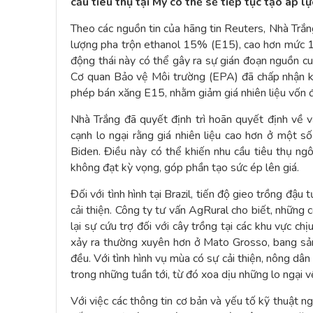
cầu tiêu thụ tại Mỹ có thể sẽ tiếp tục tạo áp lự
Theo các nguồn tin của hãng tin Reuters, Nhà Trắ
lượng pha trộn ethanol 15% (E15), cao hơn mức 1
động thái này có thể gây ra sự gián đoạn nguồn cu
Cơ quan Bảo vệ Môi trường (EPA) đã chấp nhận k
phép bán xăng E15, nhằm giảm giá nhiên liệu vốn đ
Nhà Trắng đã quyết định trì hoãn quyết định về
cạnh lo ngại rằng giá nhiên liệu cao hơn ở một s
Biden. Điều này có thể khiến nhu cầu tiêu thụ ng
không đạt kỳ vọng, góp phần tạo sức ép lên giá.
Đối với tình hình tại Brazil, tiến độ gieo trồng đ
cải thiện. Công ty tư vấn AgRural cho biết, những
lại sự cứu trợ đối với cây trồng tại các khu vực c
xảy ra thường xuyên hơn ở Mato Grosso, bang sản
đều. Với tình hình vụ mùa có sự cải thiện, nông dâ
trong những tuần tới, từ đó xoa dịu những lo ngại v
Với việc các thông tin cơ bản và yếu tố kỹ thuật n