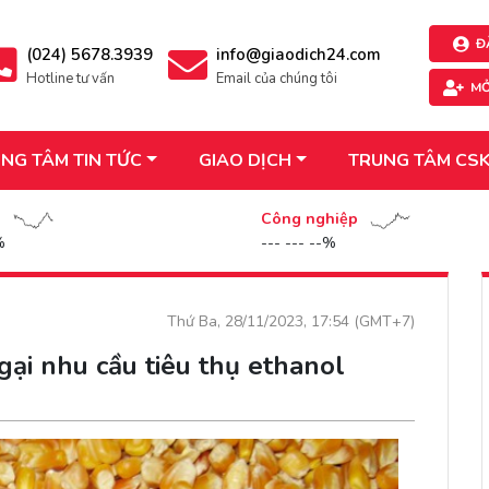
Đ
(024) 5678.3939
info@giaodich24.com
Hotline tư vấn
Email của chúng tôi
MỞ
NG TÂM TIN TỨC
GIAO DỊCH
TRUNG TÂM CS
n
Công nghiệp
%
--- --- --%
Thứ Ba, 28/11/2023, 17:54 (GMT+7)
gại nhu cầu tiêu thụ ethanol