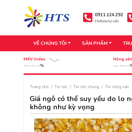
0911.124.292
Hotline tư vấn
VỀ CHÚNG TÔI
SẢN PHẨM
TRU
MXV-Index
Nông sả
--- --- --%
--- --- --
Trang chủ
Tin tức
Tin tức chung
Tin nông sản
Giá ngô có thể suy yếu do lo n
không như kỳ vọng