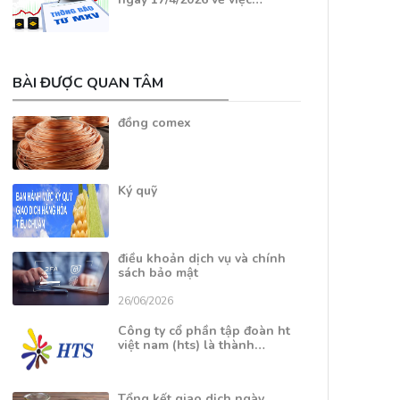
BÀI ĐƯỢC QUAN TÂM
đồng comex
Ký quỹ
điều khoản dịch vụ và chính
sách bảo mật
26/06/2026
Công ty cổ phần tập đoàn ht
việt nam (hts) là thành…
Tổng kết giao dịch ngày