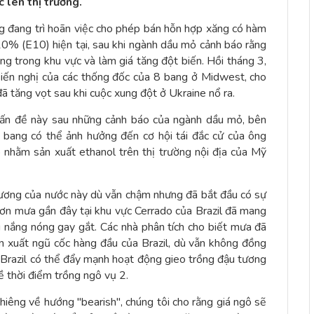
c lên thị trường.
ng đang trì hoãn việc cho phép bán hỗn hợp xăng có hàm
0% (E10) hiện tại, sau khi ngành dầu mỏ cảnh báo rằng
ng trong khu vực và làm giá tăng đột biến. Hồi tháng 3,
iến nghị của các thống đốc của 8 bang ở Midwest, cho
ã tăng vọt sau khi cuộc xung đột ở Ukraine nổ ra.
 vấn đề này sau những cảnh báo của ngành dầu mỏ, bên
ố bang có thể ảnh hưởng đến cơ hội tái đắc cử của ông
ô nhằm sản xuất ethanol trên thị trường nội địa của Mỹ
ậu tương của nước này dù vẫn chậm nhưng đã bắt đầu có sự
 cơn mưa gần đây tại khu vực Cerrado của Brazil đã mang
hịu nắng nóng gay gắt. Các nhà phân tích cho biết mưa đã
 xuất ngũ cốc hàng đầu của Brazil, dù vẫn không đồng
n Brazil có thể đẩy mạnh hoạt động gieo trồng đậu tương
ề thời điểm trồng ngô vụ 2.
ghiêng về hướng "bearish", chúng tôi cho rằng giá ngô sẽ