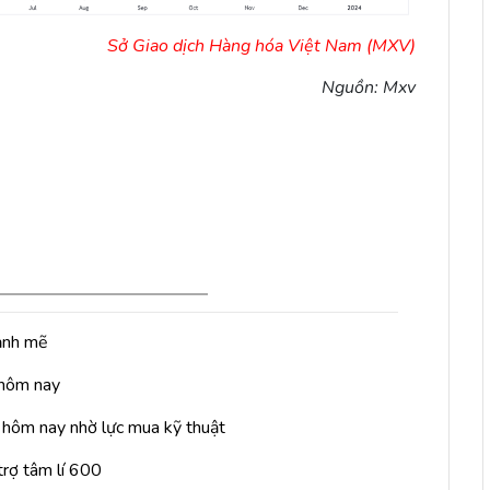
Sở Giao dịch Hàng hóa Việt Nam (MXV)
Nguồn: Mxv
ạnh mẽ
 hôm nay
n hôm nay nhờ lực mua kỹ thuật
trợ tâm lí 600