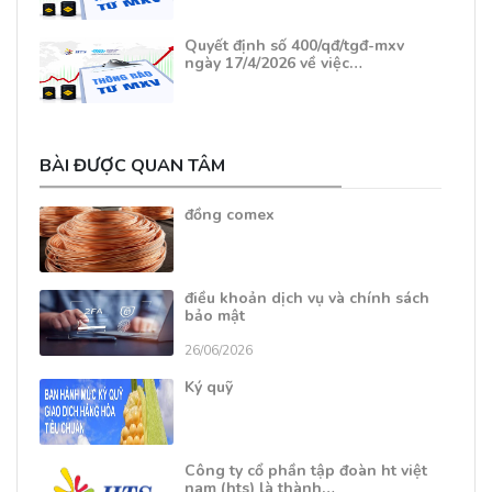
Quyết định số 400/qđ/tgđ-mxv
ngày 17/4/2026 về việc…
BÀI ĐƯỢC QUAN TÂM
đồng comex
điều khoản dịch vụ và chính sách
bảo mật
26/06/2026
Ký quỹ
Công ty cổ phần tập đoàn ht việt
nam (hts) là thành…