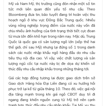
Mỹ và Nam Mỹ, thị trường cũng đón nhận một số tin
tức mới liên quan đến yếu tố nhu cầu. Theo
Bloomberg đưa tin, bão tuyết đang trì hoãn việc thu
hoạch ngô ở khu vực Đông Bắc Trung quốc. Nhiều
vùng nông nghiệp trọng điểm của nước này vốn đã
chịu nhiều ảnh hưởng của tình trạng thời tiết cực đoan
từ mưa lớn đến khô hạn trong năm nay. Mặc dù, Trung
Quốc là quốc gia có sản lượng ngô lớn (xếp thế hai
thế giới, chỉ sau Mỹ) nhưng lại đứng số 1 trong danh
sách các nước nhập khẩu ngô hàng đầu do nhu cầu
tiêu thụ nội địa cao. Vì vậy, việc chất lượng và sản
lượng ngũ cốc tại nước này bị đe dọa dự khiến sẽ
thúc đẩy nhu cầu nhập khẩu trong những tháng tới.
Giá các hợp đồng tương lai được giao dịch trên sở
Giao dịch Hàng hóa Đại Liên đang có xu hướng hồi
phục trở lại kể từ giữa tháng 10. Theo đó, việc giá nội
địa tăng mạnh trong khi giá ngô CBOT duy trì đi
ngang đang khiến nguồn cung từ Mỹ trở nên cạnh
tranh hơn, thúc đẩy nhu cầu nhập khẩu. Tại Mỹ, vụ thu