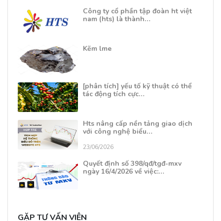
Công ty cổ phần tập đoàn ht việt
nam (hts) là thành…
Kẽm lme
[phân tích] yếu tố kỹ thuật có thể
tác động tích cực…
Hts nâng cấp nền tảng giao dịch
với công nghệ biểu…
23/06/2026
Quyết định số 398/qđ/tgđ-mxv
ngày 16/4/2026 về việc:…
GẶP TƯ VẤN VIÊN