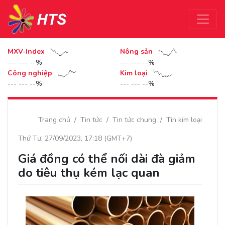
MXV-Index
Nông sản
--- --- --%
--- --- --%
Công nghiệp
Kim loại
--- --- --%
--- --- --%
Trang chủ
Tin tức
Tin tức chung
Tin kim loại
Thứ Tư, 27/09/2023, 17:18 (GMT+7)
Giá đồng có thể nối dài đà giảm
do tiêu thụ kém lạc quan