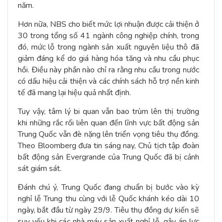
năm.
Hơn nữa, NBS cho biết mức lợi nhuận được cải thiện ở
30 trong tổng số 41 ngành công nghiệp chính, trong
đó, mức lỗ trong ngành sản xuất nguyên liệu thô đã
giảm đáng kể do giá hàng hóa tăng và nhu cầu phục
hồi. Điều này phần nào chỉ ra rằng nhu cầu trong nước
có dấu hiệu cải thiện và các chính sách hỗ trợ nền kinh
tế đã mang lại hiệu quả nhất định.
Tuy vậy, tâm lý bi quan vẫn bao trùm lên thị trường
khi những rắc rối liên quan đến lĩnh vực bất động sản
Trung Quốc vẫn đè nặng lên triển vọng tiêu thụ đồng.
Theo Bloomberg đưa tin sáng nay, Chủ tịch tập đoàn
bất động sản Evergrande của Trung Quốc đã bị cảnh
sát giám sát.
Đánh chú ý, Trung Quốc đang chuẩn bị bước vào kỳ
nghỉ lễ Trung thu cùng với lễ Quốc khánh kéo dài 10
ngày, bắt đầu từ ngày 29/9. Tiêu thụ đồng dự kiến sẽ
suy yếu khi các nhà máy sản xuất nghỉ lễ, gây áp lực