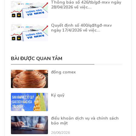
Thông báo số 426/tb/gđ-mxv ngày
28/04/2026 về việc…
Quyết định số 400/qđ/tgđ-mxv
ngày 17/4/2026 về việc…
BÀI ĐƯỢC QUAN TÂM
đồng comex
Ký quỹ
điều khoản dịch vụ và chính sách
bảo mật
26/06/2026