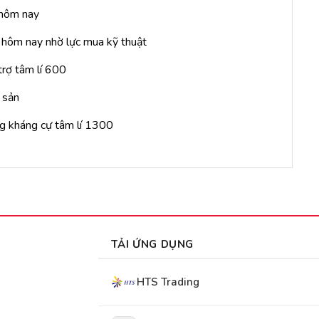
 hôm nay
n hôm nay nhờ lực mua kỹ thuật
trợ tâm lí 600
 sản
ng kháng cự tâm lí 1300
TẢI ỨNG DỤNG
HTS Trading