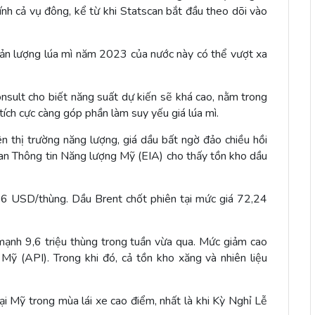
tính cả vụ đông, kể từ khi Statscan bắt đầu theo dõi vào
, sản lượng lúa mì năm 2023 của nước này có thể vượt xa
ult cho biết năng suất dự kiến sẽ khá cao, nằm trong
tích cực càng góp phần làm suy yếu giá lúa mì.
n thị trường năng lượng, giá dầu bất ngờ đảo chiều hồi
n Thông tin Năng lượng Mỹ (EIA) cho thấy tồn kho dầu
6 USD/thùng. Dầu Brent chốt phiên tại mức giá 72,24
ạnh 9,6 triệu thùng trong tuần vừa qua. Mức giảm cao
Mỹ (API). Trong khi đó, cả tồn kho xăng và nhiên liệu
ại Mỹ trong mùa lái xe cao điểm, nhất là khi Kỳ Nghỉ Lễ