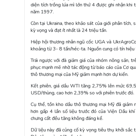
diện tích trồng lúa mì lớn thứ 4 được ghi nhận khi 
năm 1997.
Còn tại Ukraina, theo khảo sát của giới phân tích
kỳ vọng và đạt ít nhất là 24 triệu tấn.
Hiệp hội thương nhân ngũ cốc UGA và UkrAgroCons
khoảng từ 3- 8 tấn/héc-ta. Nguồn cung có tín hiệu 
Trái ngược với đà giảm giá của nhóm nông sản, trê
phục mạnh mẽ nhờ tác động từ báo cáo của Cơ qua
thô thương mại của Mỹ giảm mạnh hơn dự kiến.
Kết phiên, giá dầu WTI tăng 2,75% lên mức 69,5
USD/thùng, cao hơn 2,39% so với phiên trước đó.
Cụ thể, tồn kho dầu thô thương mại Mỹ đã giảm m
hơn gấp 4 lần số liệu trước đó của Viện Dầu khí 
chưng cất đều tăng không đáng kể.
Dữ liệu này đã củng cố kỳ vọng tiêu thụ khởi sắc t