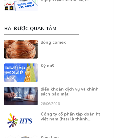
BÀI ĐƯỢC QUAN TÂM
đồng comex
Ký quỹ
điều khoản dịch vụ và chính
sách bảo mật
26/06/2026
Công ty cổ phần tập đoàn ht
việt nam (hts) là thành…
Kẽm lme