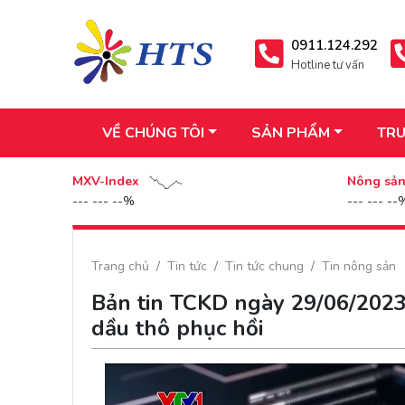
0911.124.292
Hotline tư vấn
VỀ CHÚNG TÔI
SẢN PHẨM
TRU
MXV-Index
Nông sả
--- --- --%
--- --- --
Trang chủ
Tin tức
Tin tức chung
Tin nông sản
Bản tin TCKD ngày 29/06/2023:
dầu thô phục hồi