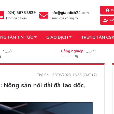
Đ
(024) 5678.3939
info@giaodich24.com
Hotline tư vấn
Email của chúng tôi
MỞ
NG TÂM TIN TỨC
GIAO DỊCH
TRUNG TÂM CS
n
Công nghiệp
%
--- --- --%
Thứ Sáu, 30/06/2023, 16:38 (GMT+7)
 Nông sản nối dài đà lao dốc,