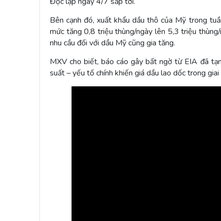
Độc lập ngày 4/7 sắp tới.
Bên cạnh đó, xuất khẩu dầu thô của Mỹ trong tuần
mức tăng 0,8 triệu thùng/ngày lên 5,3 triệu thùng/n
nhu cầu đối với dầu Mỹ cũng gia tăng.
MXV cho biết, báo cáo gây bất ngờ từ EIA đã tạm 
suất – yếu tố chính khiến giá dầu lao dốc trong gia