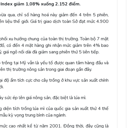
V-Index giảm 1,08% xuống 2.152 điểm.
vừa qua, chỉ số hàng hoá này giảm đến 4 trên 5 phiên,
 liệu thế giới. Giá trị giao dịch toàn Sở đạt mức 4.900
phối xu hướng chung của toàn thị trường. Toàn bộ 7 mặt
 đố, có đến 4 mặt hàng ghi nhận mức giảm trên 4% bao
 giá ngô nối dài đà giảm sang phiên thứ 5 liên tiếp.
eo trồng tại Mỹ vẫn là yếu tố được quan tâm hàng đầu và
n thị trường nông sản trong giai đoạn gần đây.
i độ ẩm tích cực cho cây trồng ở khu vực sản xuất chính
i.
sức ép lên giá nông sản, đặc biệt là lúa mì.
diện tích trồng lúa mì của quốc gia sản xuất thứ 4 thế
 mẫu kỳ vọng trung bình của ngành.
mức cao nhất kể từ năm 2001. Đồng thời, đây cũng là