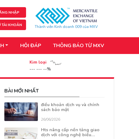
ĂNG NHẬP
 TÀI KHOẢN
Thành viên Kinh doanh 009 của MXV
KH
HỎI ĐÁP
THÔNG BÁO TỪ MXV
Kim loại
--- --- --%
BÀI MỚI NHẤT
điều khoản dịch vụ và chính
sách bảo mật
26/06/2026
Hts nâng cấp nền tảng giao
dịch với công nghệ biểu…