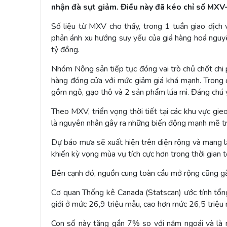
nhận đà sụt giảm. Điều này đã kéo chỉ số MX
Số liệu từ MXV cho thấy, trong 1 tuần giao dịch 
phản ánh xu hướng suy yếu của giá hàng hoá nguyên
tỷ đồng.
Nhóm Nông sản tiếp tục đóng vai trò chủ chốt chi 
hàng đóng cửa với mức giảm giá khá mạnh. Trong
gồm ngô, gạo thô và 2 sản phẩm lúa mì. Đáng chú ý,
Theo MXV, triển vọng thời tiết tại các khu vực gi
là nguyên nhân gây ra những biến động mạnh mẽ trê
Dự báo mưa sẽ xuất hiện trên diện rộng và mang lạ
khiến kỳ vọng mùa vụ tích cực hơn trong thời gian tớ
Bên cạnh đó, nguồn cung toàn cầu mở rộng cũng gây 
Cơ quan Thống kê Canada (Statscan) ước tính tổng 
giới ở mức 26,9 triệu mẫu, cao hơn mức 26,5 triệu
Con số này tăng gần 7% so với năm ngoái và là 