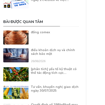
BÀI ĐƯỢC QUAN TÂM
đồng comex
điều khoản dịch vụ và chính
sách bảo mật
26/06/2026
[phân tích] yếu tố kỹ thuật có
thể tác động tích cực…
Tư vấn, khuyến nghị giao dịch
ngày 30/07/2025
Quyết định số 398/qđ/tgđ-mxv