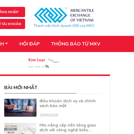
ĂNG NHẬP
 TÀI KHOẢN
Thành viên Kinh doanh 009 của MXV
KH
HỎI ĐÁP
THÔNG BÁO TỪ MXV
Kim loại
--- --- --%
BÀI MỚI NHẤT
điều khoản dịch vụ và chính
sách bảo mật
26/06/2026
Hts nâng cấp nền tảng giao
dịch với công nghệ biểu…