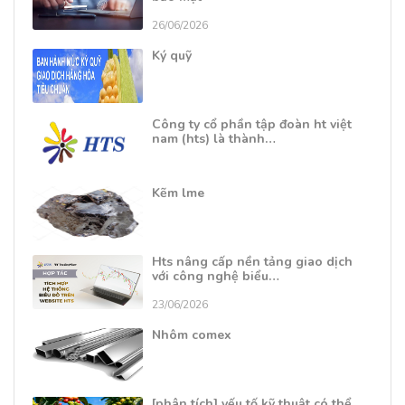
26/06/2026
Ký quỹ
Công ty cổ phần tập đoàn ht việt
nam (hts) là thành…
Kẽm lme
Hts nâng cấp nền tảng giao dịch
với công nghệ biểu…
23/06/2026
Nhôm comex
[phân tích] yếu tố kỹ thuật có thể