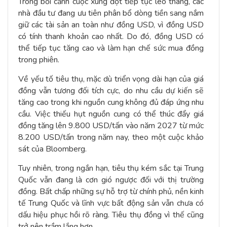
Trong bối cảnh cuộc xung đột tiếp tục leo thang, các
nhà đầu tư đang ưu tiên phân bổ dòng tiền sang nắm
giữ các tài sản an toàn như đồng USD, vì đồng USD
có tính thanh khoản cao nhất. Do đó, đồng USD có
thể tiếp tục tăng cao và làm hạn chế sức mua đồng
trong phiên.
Về yếu tố tiêu thụ, mặc dù triển vọng dài hạn của giá
đồng vẫn tương đối tích cực, do nhu cầu dự kiến sẽ
tăng cao trong khi nguồn cung không đủ đáp ứng nhu
cầu. Việc thiếu hụt nguồn cung có thể thúc đẩy giá
đồng tăng lên 9.800 USD/tấn vào năm 2027 từ mức
8.200 USD/tấn trong năm nay, theo một cuộc khảo
sát của Bloomberg.
Tuy nhiên, trong ngắn hạn, tiêu thụ kém sắc tại Trung
Quốc vẫn đang là cơn gió ngược đối với thị trường
đồng. Bất chấp những sự hỗ trợ từ chính phủ, nền kinh
tế Trung Quốc và lĩnh vực bất động sản vẫn chưa có
dấu hiệu phục hồi rõ ràng. Tiêu thụ đồng vì thế cũng
trở nên trầm lắng hơn.