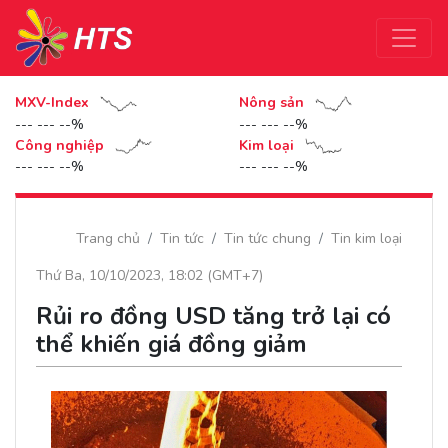
MXV-Index
Nông sản
--- --- --%
--- --- --%
Công nghiệp
Kim loại
--- --- --%
--- --- --%
Trang chủ
Tin tức
Tin tức chung
Tin kim loại
Thứ Ba, 10/10/2023, 18:02 (GMT+7)
Rủi ro đồng USD tăng trở lại có
thể khiến giá đồng giảm