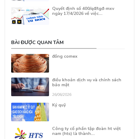
Quyết định số 400/qđ/tgđ-mxv
ngày 17/4/2026 về việc…
BÀI ĐƯỢC QUAN TÂM
đồng comex
điều khoản dịch vụ và chính sách
bảo mật
26/06/2026
Ký quỹ
Công ty cổ phần tập đoàn ht việt
nam (hts) là thành…