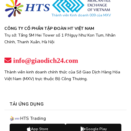
Thành viên Kinh doanh 009 của MXV
CÔNG TY CỔ PHẦN TẬP ĐOÀN HT VIỆT NAM
Trụ sở: Tầng 5M Hei Tower số 1 P.Ngụy Như Kon Tum, Nhân
Chính, Thanh Xuân, Hà Nội
info@giaodich24.com
Thành viên kinh doanh chính thức của Sở Giao Dịch Hàng Hóa
Việt Nam (MXV) trực thuộc Bộ Công Thương.
TẢI ỨNG DỤNG
HTS Trading
App Store
Google Play