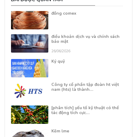
đồng comex
điều khoản dịch vụ và chính sách
bảo mật
26/06/2026
Ký quỹ
Công ty cổ phần tập đoàn ht việt
nam (hts) là thành…
[phân tích] yếu tố kỹ thuật có thể
tác động tích cực…
Kẽm lme