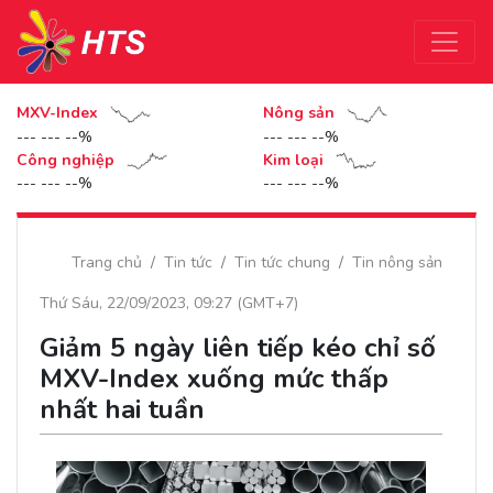
MXV-Index
Nông sản
--- --- --%
--- --- --%
Công nghiệp
Kim loại
--- --- --%
--- --- --%
Trang chủ
Tin tức
Tin tức chung
Tin nông sản
Thứ Sáu, 22/09/2023, 09:27 (GMT+7)
Giảm 5 ngày liên tiếp kéo chỉ số
MXV-Index xuống mức thấp
nhất hai tuần