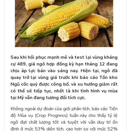
Sau khi hồi phục mạnh mẽ và test lại vùng kháng
cự 489, giá ngô hợp đồng kỳ hạn tháng 12 đang
chịu áp lực bán vào sáng nay. Hiện tại, ngô đã
quay trở lại vùng giá trước khi báo cáo Tồn kho
Ngũ cốc quý được công bố, và xu hướng giảm rất
có thể sẽ tiếp tục, nhất là khi tình hình vụ mùa
tại Mỹ vẫn đang tương đối tích cực.
Không ngoài dự đoán của giới phân tích, báo cáo Tiến
độ Mùa vụ (Crop Progress) tuần này cho thấy tỷ lệ
ngô đạt chất lượng tốt và tuyệt vời vẫn duy trì ổn
định ở mức 53% diện tích, cao hơn so với mức 52%