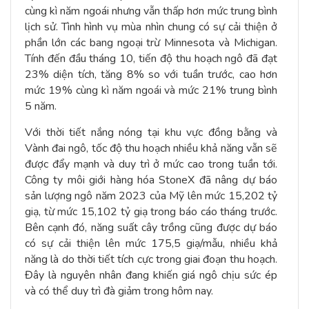
cùng kì năm ngoái nhưng vẫn thấp hơn mức trung bình
lịch sử. Tình hình vụ mùa nhìn chung có sự cải thiện ở
phần lớn các bang ngoại trừ Minnesota và Michigan.
Tính đến đầu tháng 10, tiến độ thu hoạch ngô đã đạt
23% diện tích, tăng 8% so với tuần trước, cao hơn
mức 19% cùng kì năm ngoái và mức 21% trung bình
5 năm.
Với thời tiết nắng nóng tại khu vực đồng bằng và
Vành đai ngô, tốc độ thu hoạch nhiều khả năng vẫn sẽ
được đẩy mạnh và duy trì ở mức cao trong tuần tới.
Công ty môi giới hàng hóa StoneX đã nâng dự báo
sản lượng ngô năm 2023 của Mỹ lên mức 15,202 tỷ
giạ, từ mức 15,102 tỷ giạ trong báo cáo tháng trước.
Bên cạnh đó, năng suất cây trồng cũng được dự báo
có sự cải thiện lên mức 175,5 giạ/mẫu, nhiều khả
năng là do thời tiết tích cực trong giai đoạn thu hoạch.
Đây là nguyên nhân đang khiến giá ngô chịu sức ép
và có thể duy trì đà giảm trong hôm nay.