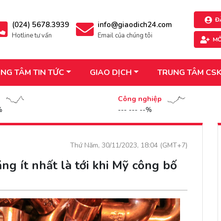
Đ
(024) 5678.3939
info@giaodich24.com
Hotline tư vấn
Email của chúng tôi
MỞ
NG TÂM TIN TỨC
GIAO DỊCH
TRUNG TÂM CS
n
Công nghiệp
%
--- --- --%
Thứ Năm, 30/11/2023, 18:04 (GMT+7)
tăng ít nhất là tới khi Mỹ công bố