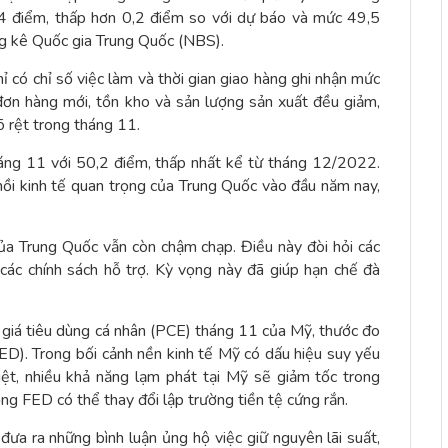
4 điểm, thấp hơn 0,2 điểm so với dự báo và mức 49,5
g kê Quốc gia Trung Quốc (NBS).
ỉ có chỉ số việc làm và thời gian giao hàng ghi nhận mức
 đơn hàng mới, tồn kho và sản lượng sản xuất đều giảm,
õ rệt trong tháng 11.
háng 11 với 50,2 điểm, thấp nhất kể từ tháng 12/2022.
hồi kinh tế quan trọng của Trung Quốc vào đầu năm nay,
của Trung Quốc vẫn còn chậm chạp. Điều này đòi hỏi các
các chính sách hỗ trợ. Kỳ vọng này đã giúp hạn chế đà
ố giá tiêu dùng cá nhân (PCE) tháng 11 của Mỹ, thước đo
ED). Trong bối cảnh nền kinh tế Mỹ có dấu hiệu suy yếu
hiệt, nhiều khả năng lạm phát tại Mỹ sẽ giảm tốc trong
ng FED có thể thay đổi lập trường tiền tệ cứng rắn.
đưa ra những bình luận ủng hộ việc giữ nguyên lãi suất,