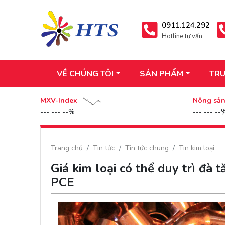
0911.124.292
Hotline tư vấn
VỀ CHÚNG TÔI
SẢN PHẨM
TRU
MXV-Index
Nông sả
--- --- --%
--- --- --
Trang chủ
Tin tức
Tin tức chung
Tin kim loại
Giá kim loại có thể duy trì đà 
PCE