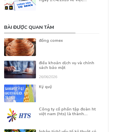
BÀI ĐƯỢC QUAN TÂM
đồng comex
điều khoản dịch vụ và chính
sách bảo mật
26/06/2026
Ký quỹ
Công ty cổ phần tập đoàn ht
việt nam (hts) là thành…
[phân tích] yếu tố kỹ thuật có