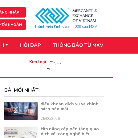
ĂNG NHẬP
 TÀI KHOẢN
Thành viên Kinh doanh 009 của MXV
KH
HỎI ĐÁP
THÔNG BÁO TỪ MXV
Kim loại
--- --- --%
BÀI MỚI NHẤT
điều khoản dịch vụ và chính
sách bảo mật
26/06/2026
Hts nâng cấp nền tảng giao
dịch với công nghệ biểu…