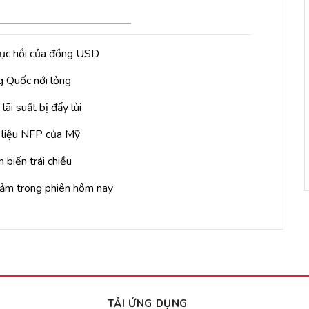
phục hồi của đồng USD
g Quốc nới lỏng
ãi suất bị đẩy lùi
ữ liệu NFP của Mỹ
 biến trái chiều
giảm trong phiên hôm nay
TẢI ỨNG DỤNG