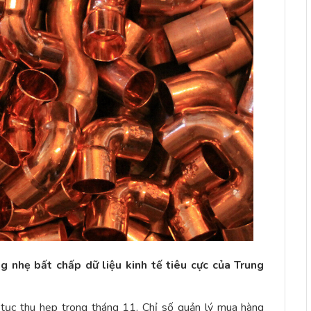
g nhẹ bất chấp dữ liệu kinh tế tiêu cực của Trung
 tục thu hẹp trong tháng 11. Chỉ số quản lý mua hàng