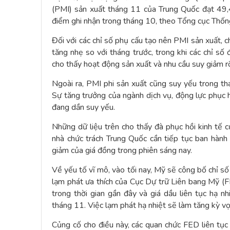
(PMI) sản xuất tháng 11 của Trung Quốc đạt 49,
điểm ghi nhận trong tháng 10, theo Tổng cục Thốn
Đối với các chỉ số phụ cấu tạo nên PMI sản xuất, ch
tăng nhẹ so với tháng trước, trong khi các chỉ số
cho thấy hoạt động sản xuất và nhu cầu suy giảm r
Ngoài ra, PMI phi sản xuất cũng suy yếu trong t
Sự tăng trưởng của ngành dịch vụ, động lực phục 
đang dần suy yếu.
Những dữ liệu trên cho thấy đà phục hồi kinh tế 
nhà chức trách Trung Quốc cần tiếp tục ban hành 
giảm của giá đồng trong phiên sáng nay.
Về yếu tố vĩ mô, vào tối nay, Mỹ sẽ công bố chỉ s
lạm phát ưa thích của Cục Dự trữ Liên bang Mỹ (F
trong thời gian gần đây và giá dầu liên tục hạ n
tháng 11. Việc lạm phát hạ nhiệt sẽ làm tăng kỳ vọ
Củng cố cho điều này, các quan chức FED liên tục 