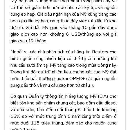
Mỹ đã giảm xuống mức thấp nhất trong năm nay và
có thể sẽ giảm hơn nữa do nhu cầu kỷ lục và nguồn
cung eo hẹp. Giá dầu ngắn hạn của Mỹ cũng đang cao
hơn giá dầu kỳ hạn, càng thúc đẩy việc rút dầu từ kho
dự trữ. Giá dầu Mỹ giao vào tháng 10 gần đây được
giao dịch cao hơn khoảng 6 USD/thùng so với giá
giao sau 12 tháng.
Ngoài ra, các nhà phân tích của hãng tin Reuters cho
biết nguồn cung nhiên liệu có thể bị ảnh hưởng khi
nhu cầu sưởi ấm tại Mỹ tăng cao trong mùa đông này.
Trong khi đó, dự trữ nhiên liệu chưng cất của Mỹ đạt
mức thấp bất thường sau khi OPEC+ cắt giảm nguồn
cung dầu thô và nhu cầu cao hơn từ châu u.
Cơ quan Quản lý thông tin Năng lượng Mỹ (EIA) cho
biết tồn kho sản phẩm chưng cất, bao gồm dầu diesel
và dầu sưởi, tính đến cuối tháng 8 thấp hơn khoảng
15% so với mức trung bình 5 năm cùng thời điểm, ở
mức dưới 118 triệu thùng, đảm bảo cho nguồn cung
mức 31 ngày.