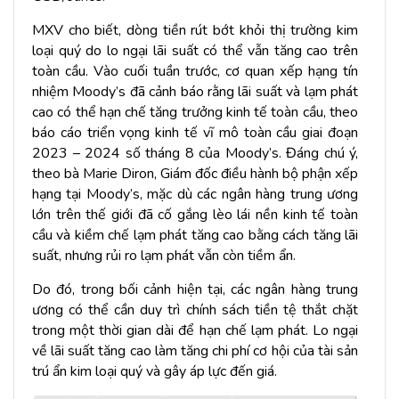
MXV cho biết, dòng tiền rút bớt khỏi thị trường kim
loại quý do lo ngại lãi suất có thể vẫn tăng cao trên
toàn cầu. Vào cuối tuần trước, cơ quan xếp hạng tín
nhiệm Moody’s đã cảnh báo rằng lãi suất và lạm phát
cao có thể hạn chế tăng trưởng kinh tế toàn cầu, theo
báo cáo triển vọng kinh tế vĩ mô toàn cầu giai đoạn
2023 – 2024 số tháng 8 của Moody’s. Đáng chú ý,
theo bà Marie Diron, Giám đốc điều hành bộ phận xếp
hạng tại Moody’s, mặc dù các ngân hàng trung ương
lớn trên thế giới đã cố gắng lèo lái nền kinh tế toàn
cầu và kiềm chế lạm phát tăng cao bằng cách tăng lãi
suất, nhưng rủi ro lạm phát vẫn còn tiềm ẩn.
Do đó, trong bối cảnh hiện tại, các ngân hàng trung
ương có thể cần duy trì chính sách tiền tệ thắt chặt
trong một thời gian dài để hạn chế lạm phát. Lo ngại
về lãi suất tăng cao làm tăng chi phí cơ hội của tài sản
trú ẩn kim loại quý và gây áp lực đến giá.