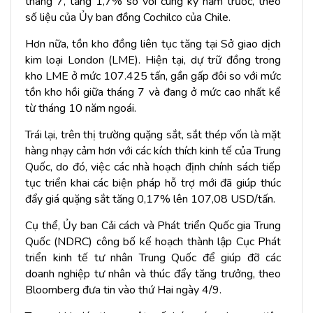
tháng 7, tăng 1,7% so với cùng kỳ năm trước, theo
số liệu của Ủy ban đồng Cochilco của Chile.
Hơn nữa, tồn kho đồng liên tục tăng tại Sở giao dịch
kim loại London (LME). Hiện tại, dự trữ đồng trong
kho LME ở mức 107.425 tấn, gần gấp đôi so với mức
tồn kho hồi giữa tháng 7 và đang ở mức cao nhất kể
từ tháng 10 năm ngoái.
Trái lại, trên thị trường quặng sắt, sắt thép vốn là mặt
hàng nhạy cảm hơn với các kích thích kinh tế của Trung
Quốc, do đó, việc các nhà hoạch định chính sách tiếp
tục triển khai các biện pháp hỗ trợ mới đã giúp thúc
đẩy giá quặng sắt tăng 0,17% lên 107,08 USD/tấn.
Cụ thể, Ủy ban Cải cách và Phát triển Quốc gia Trung
Quốc (NDRC) công bố kế hoạch thành lập Cục Phát
triển kinh tế tư nhân Trung Quốc để giúp đỡ các
doanh nghiệp tư nhân và thúc đẩy tăng trưởng, theo
Bloomberg đưa tin vào thứ Hai ngày 4/9.