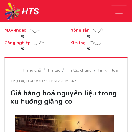
MXV-Index
Nông sản
--- --- --%
--- --- --%
Công nghiệp
Kim loại
--- --- --%
--- --- --%
Trang chủ
Tin tức
Tin tức chung
Tin kim loại
Thứ Ba, 05/09/2023, 09:47 (GMT+7)
Giá hàng hoá nguyên liệu trong
xu hướng giằng co