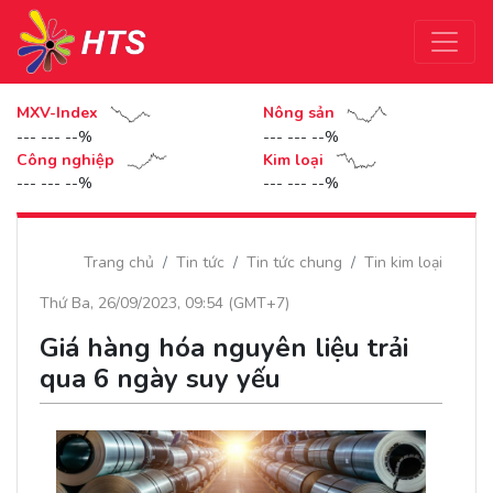
MXV-Index
Nông sản
--- --- --%
--- --- --%
Công nghiệp
Kim loại
--- --- --%
--- --- --%
Trang chủ
Tin tức
Tin tức chung
Tin kim loại
Thứ Ba, 26/09/2023, 09:54 (GMT+7)
Giá hàng hóa nguyên liệu trải
qua 6 ngày suy yếu