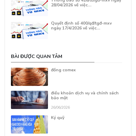
Thông báo số 426/tb/gđ-mxv ngày
28/04/2026 về việc…
Quyết định số 400/qđ/tgđ-mxv
ngày 17/4/2026 về việc…
BÀI ĐƯỢC QUAN TÂM
đồng comex
điều khoản dịch vụ và chính sách
bảo mật
26/06/2026
Ký quỹ