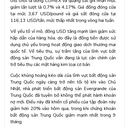
chủ chốt là đồng COMEX và quặng sắt ghi nhận mức
giảm lần lượt là 0,7% và 4,17%. Giá đồng đóng cửa
tại mức 3,67 USD/pound và giá sắt đóng cửa tại
116,13 USD/tấn, mức thấp nhất trong vòng hai tuần.
Về yếu tố vĩ mô, đồng USD tăng mạnh làm giảm sức
hấp dẫn của hàng hóa, do đây là đồng tiền được sử
dụng chủ yếu trong hoạt động giao dịch thương mại
quốc tế. Về tiêu thụ, sự trầm lắng của lĩnh vực bất
động sản Trung Quốc vẫn đang là lực cản chính cản
trở tiêu thụ các mặt hàng kim loại cơ bản.
Cuộc khủng hoảng kéo dài của lĩnh vực bất động sản
Trung Quốc ngày càng trở nên tồi tệ khi vào Chủ
Nhật, nhà phát triển bất động sản Evergrande của
Trung Quốc đã tuyên bố không thể phát hành khoản
nợ mới. Điều này đã khiến cổ phiếu của tập đoàn này
giảm hơn 20% vào hôm qua, trong khi chứng khoán
bất động sản Trung Quốc giảm mạnh nhất trong 9
tháng.