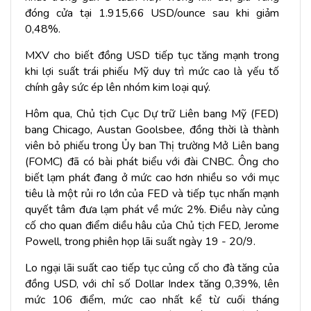
đóng cửa tại 1.915,66 USD/ounce sau khi giảm
0,48%.
MXV cho biết đồng USD tiếp tục tăng mạnh trong
khi lợi suất trái phiếu Mỹ duy trì mức cao là yếu tố
chính gây sức ép lên nhóm kim loại quý.
Hôm qua, Chủ tịch Cục Dự trữ Liên bang Mỹ (FED)
bang Chicago, Austan Goolsbee, đồng thời là thành
viên bỏ phiếu trong Ủy ban Thị trường Mở Liên bang
(FOMC) đã có bài phát biểu với đài CNBC. Ông cho
biết lạm phát đang ở mức cao hơn nhiều so với mục
tiêu là một rủi ro lớn của FED và tiếp tục nhấn mạnh
quyết tâm đưa lạm phát về mức 2%. Điều này củng
cố cho quan điểm diều hâu của Chủ tịch FED, Jerome
Powell, trong phiên họp lãi suất ngày 19 - 20/9.
Lo ngại lãi suất cao tiếp tục củng cố cho đà tăng của
đồng USD, với chỉ số Dollar Index tăng 0,39%, lên
mức 106 điểm, mức cao nhất kể từ cuối tháng