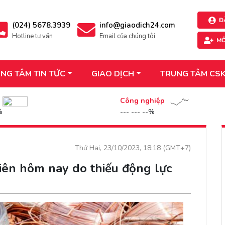
Đ
(024) 5678.3939
info@giaodich24.com
Hotline tư vấn
Email của chúng tôi
MỞ
NG TÂM TIN TỨC
GIAO DỊCH
TRUNG TÂM CS
n
Công nghiệp
%
--- --- --%
Thứ Hai, 23/10/2023, 18:18 (GMT+7)
iên hôm nay do thiếu động lực