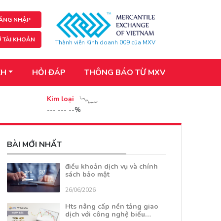
ĂNG NHẬP
 TÀI KHOẢN
Thành viên Kinh doanh 009 của MXV
KH
HỎI ĐÁP
THÔNG BÁO TỪ MXV
Kim loại
--- --- --%
BÀI MỚI NHẤT
điều khoản dịch vụ và chính
sách bảo mật
26/06/2026
Hts nâng cấp nền tảng giao
dịch với công nghệ biểu…