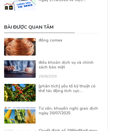
BÀI ĐƯỢC QUAN TÂM
đồng comex
điều khoản dịch vụ và chính
sách bảo mật
26/06/2026
[phân tích] yếu tố kỹ thuật có
thể tác động tích cực…
Tư vấn, khuyến nghị giao dịch
ngày 30/07/2025
Quyết định số 398/qđ/tgđ-mxv