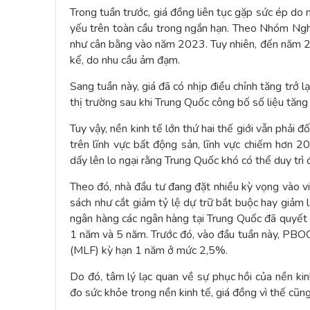
Trong tuần trước, giá đồng liên tục gặp sức ép do 
yếu trên toàn cầu trong ngắn hạn. Theo Nhóm Ngh
như cân bằng vào năm 2023. Tuy nhiên, đến năm 20
kể, do nhu cầu ảm đạm.
Sang tuần này, giá đã có nhịp điều chỉnh tăng trở lạ
thị trường sau khi Trung Quốc công bố số liệu tă
Tuy vậy, nền kinh tế lớn thứ hai thế giới vẫn phải 
trên lĩnh vực bất động sản, lĩnh vực chiếm hơn 
dấy lên lo ngại rằng Trung Quốc khó có thể duy trì 
Theo đó, nhà đầu tư đang đặt nhiều kỳ vọng vào vi
sách như cắt giảm tỷ lệ dự trữ bắt buộc hay giảm lã
ngân hàng các ngân hàng tại Trung Quốc đã quyết đ
1 năm và 5 năm. Trước đó, vào đầu tuần này, PBOC
(MLF) kỳ hạn 1 năm ở mức 2,5%.
Do đó, tâm lý lạc quan về sự phục hồi của nền kin
đo sức khỏe trong nền kinh tế, giá đồng vì thế cũng