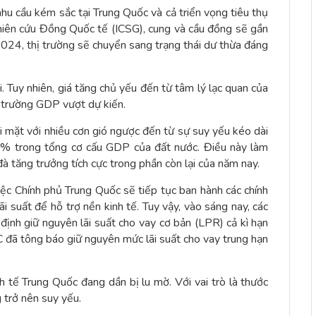
nhu cầu kém sắc tại Trung Quốc và cả triển vọng tiêu thụ
iên cứu Đồng Quốc tế (ICSG), cung và cầu đồng sẽ gần
24, thị trường sẽ chuyển sang trạng thái dư thừa đáng
i. Tuy nhiên, giá tăng chủ yếu đến từ tâm lý lạc quan của
ng trường GDP vượt dự kiến.
đối mặt với nhiều cơn gió ngược đến từ sự suy yếu kéo dài
20% trong tổng cơ cấu GDP của đất nước. Điều này làm
đà tăng trưởng tích cực trong phần còn lại của năm nay.
ệc Chính phủ Trung Quốc sẽ tiếp tục ban hành các chính
i suất để hỗ trợ nền kinh tế. Tuy vậy, vào sáng nay, các
ịnh giữ nguyên lãi suất cho vay cơ bản (LPR) cả kì hạn
 đã tông báo giữ nguyên mức lãi suất cho vay trung hạn
h tế Trung Quốc đang dần bị lu mờ. Với vai trò là thước
 trở nên suy yếu.