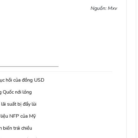
Nguồn: Mxv
phục hồi của đồng USD
g Quốc nới lỏng
ãi suất bị đẩy lùi
ữ liệu NFP của Mỹ
 biến trái chiều