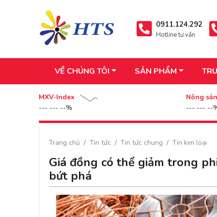
0911.124.292
Hotline tư vấn
VỀ CHÚNG TÔI
SẢN PHẨM
TRU
MXV-Index
Nông sả
--- --- --%
--- --- --
Trang chủ
Tin tức
Tin tức chung
Tin kim loại
Giá đồng có thể giảm trong ph
bứt phá