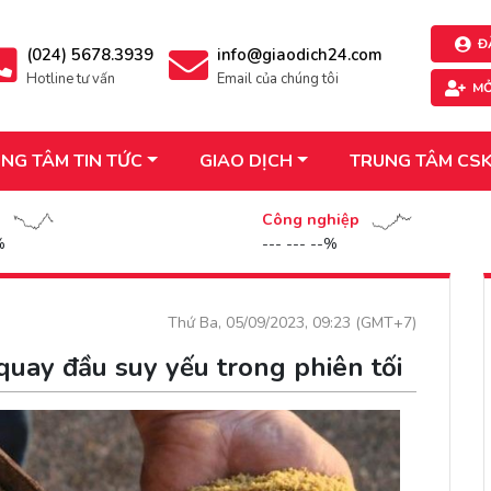
Đ
(024) 5678.3939
info@giaodich24.com
Hotline tư vấn
Email của chúng tôi
MỞ
NG TÂM TIN TỨC
GIAO DỊCH
TRUNG TÂM CS
n
Công nghiệp
%
--- --- --%
Thứ Ba, 05/09/2023, 09:23 (GMT+7)
quay đầu suy yếu trong phiên tối