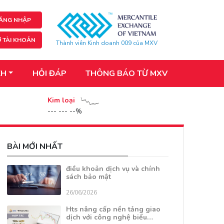
ĂNG NHẬP
 TÀI KHOẢN
Thành viên Kinh doanh 009 của MXV
KH
HỎI ĐÁP
THÔNG BÁO TỪ MXV
Kim loại
--- --- --%
BÀI MỚI NHẤT
điều khoản dịch vụ và chính
sách bảo mật
26/06/2026
Hts nâng cấp nền tảng giao
dịch với công nghệ biểu…