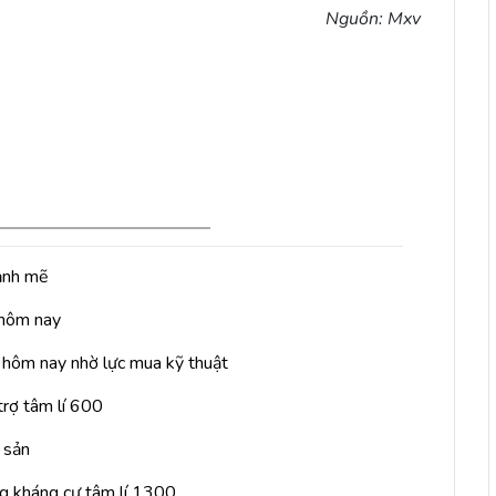
Nguồn: Mxv
ạnh mẽ
 hôm nay
n hôm nay nhờ lực mua kỹ thuật
trợ tâm lí 600
 sản
ng kháng cự tâm lí 1300