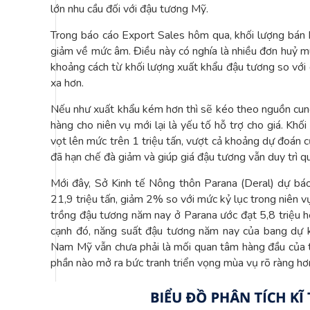
lớn nhu cầu đối với đậu tương Mỹ.
Trong báo cáo Export Sales hôm qua, khối lượng bán
giảm về mức âm. Điều này có nghía là nhiều đơn huỷ m
khoảng cách từ khối lượng xuất khẩu đậu tương so với
xa hơn.
Nếu như xuất khẩu kém hơn thì sẽ kéo theo nguồn cung
hàng cho niên vụ mới lại là yếu tố hỗ trợ cho giá. K
vọt lên mức trên 1 triệu tấn, vượt cả khoảng dự đoán 
đã hạn chế đà giảm và giúp giá đậu tương vẫn duy trì
Mới đây, Sở Kinh tế Nông thôn Parana (Deral) dự bá
21,9 triệu tấn, giảm 2% so với mức kỷ lục trong niên vụ
trồng đậu tương năm nay ở Parana ước đạt 5,8 triệu h
cạnh đó, năng suất đậu tương năm nay của bang dự k
Nam Mỹ vẫn chưa phải là mối quan tâm hàng đầu của th
phần nào mở ra bức tranh triển vọng mùa vụ rõ ràng hơ