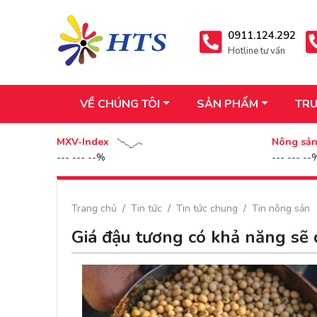
0911.124.292
Hotline tư vấn
VỀ CHÚNG TÔI
SẢN PHẨM
TRU
MXV-Index
Nông sả
--- --- --%
--- --- --
Trang chủ
Tin tức
Tin tức chung
Tin nông sản
Giá đậu tương có khả năng sẽ 