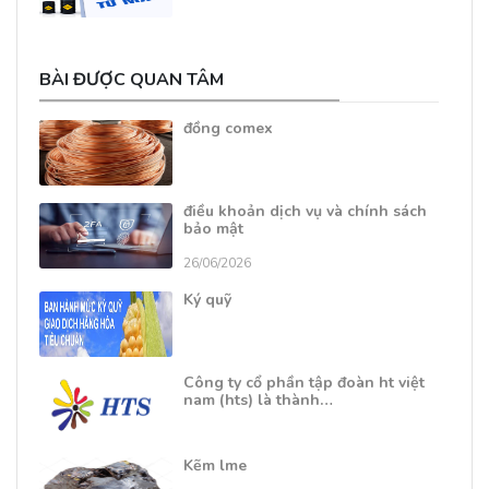
BÀI ĐƯỢC QUAN TÂM
đồng comex
điều khoản dịch vụ và chính sách
bảo mật
26/06/2026
Ký quỹ
Công ty cổ phần tập đoàn ht việt
nam (hts) là thành…
Kẽm lme