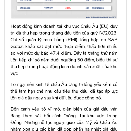
Hoạt động kinh doanh tại khu vực Châu Âu (EU) duy
trì đà thu hẹp trong tháng đầu tiên của quý IV/2023.
Chỉ số quản lý mua hàng (PMI) tổng hợp do S&P
Global khảo sát đạt mức 46,5 điểm, thấp hơn nhiều
so với mức dự báo 47,4 điểm. Đây là tháng thứ năm
liên tiếp chỉ số nằm dưới ngưỡng 50 điểm, biểu thị sự
thu hẹp trong hoạt động kinh doanh sản xuất của khu
vực.
Lo ngại nền kinh tế châu Âu tăng trưởng yếu kém có
thể làm hạn chế nhu cầu tiêu thụ dầu, đã tạo áp lực
lên giá dầu ngay sau khi dữ liệu được công bố.
Bên cạnh yếu tố vĩ mô, diễn biến của giá dầu vẫn
đang theo sát bối cảnh “nóng” tại khu vực Trung
Đông. Nhưng nỗ lực ngoại giao của Mỹ và Châu Âu
nhằm xoa dịu các bên đã góp phần hạ nhiệt giá dầu