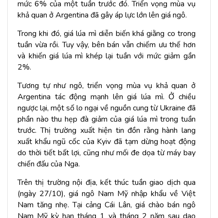
mức 6% của một tuần trước đó. Triển vọng mùa vụ
khả quan ở Argentina đã gây áp lực lớn lên giá ngô.
Trong khi đó, giá lúa mì diễn biến khá giằng co trong
tuần vừa rồi. Tuy vậy, bên bán vẫn chiếm ưu thế hơn
và khiến giá lúa mì khép lại tuần với mức giảm gần
2%.
Tương tự như ngô, triển vọng mùa vụ khả quan ở
Argentina tác động mạnh lên giá lúa mì. Ở chiều
ngược lại, một số lo ngại về nguồn cung từ Ukraine đã
phần nào thu hẹp đà giảm của giá lúa mì trong tuần
trước. Thị trường xuất hiện tin đồn rằng hành lang
xuất khẩu ngũ cốc của Kyiv đã tạm dừng hoạt động
do thời tiết bất lợi, cũng như mối đe dọa từ máy bay
chiến đấu của Nga.
Trên thị trường nội địa, kết thúc tuần giao dịch qua
(ngày 27/10), giá ngô Nam Mỹ nhập khẩu về Việt
Nam tăng nhẹ. Tại cảng Cái Lân, giá chào bán ngô
Nam Mỹ kỳ hạn tháng 1 và tháng 2 năm sau dao