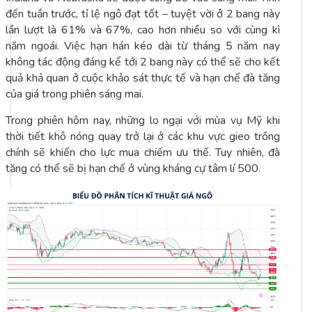
đến tuần trước, tỉ lệ ngô đạt tốt – tuyệt vời ở 2 bang này
lần lượt là 61% và 67%, cao hơn nhiều so với cùng kì
năm ngoái. Việc hạn hán kéo dài từ tháng 5 năm nay
không tác động đáng kể tới 2 bang này có thể sẽ cho kết
quả khả quan ở cuộc khảo sát thực tế và hạn chế đà tăng
của giá trong phiên sáng mai.
Trong phiên hôm nay, những lo ngại với mùa vụ Mỹ khi
thời tiết khô nóng quay trở lại ở các khu vực gieo trồng
chính sẽ khiến cho lực mua chiếm ưu thế. Tuy nhiên, đà
tăng có thể sẽ bị hạn chế ở vùng kháng cự tâm lí 500.