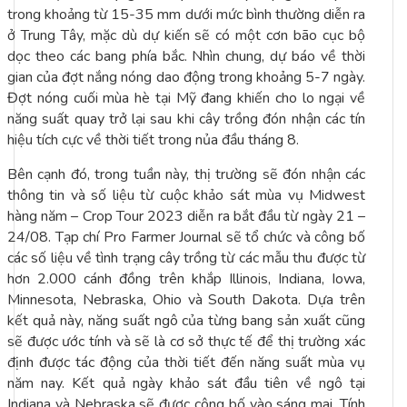
trong khoảng từ 15-35 mm dưới mức bình thường diễn ra
ở Trung Tây, mặc dù dự kiến sẽ có một cơn bão cục bộ
dọc theo các bang phía bắc. Nhìn chung, dự báo về thời
gian của đợt nắng nóng dao động trong khoảng 5-7 ngày.
Đợt nóng cuối mùa hè tại Mỹ đang khiến cho lo ngại về
năng suất quay trở lại sau khi cây trồng đón nhận các tín
hiệu tích cực về thời tiết trong nủa đầu tháng 8.
Bên cạnh đó, trong tuần này, thị trường sẽ đón nhận các
thông tin và số liệu từ cuộc khảo sát mùa vụ Midwest
hàng năm – Crop Tour 2023 diễn ra bắt đầu từ ngày 21 –
24/08. Tạp chí Pro Farmer Journal sẽ tổ chức và công bố
các số liệu về tình trạng cây trồng từ các mẫu thu được từ
hơn 2.000 cánh đồng trên khắp Illinois, Indiana, Iowa,
Minnesota, Nebraska, Ohio và South Dakota. Dựa trên
kết quả này, năng suất ngô của từng bang sản xuất cũng
sẽ được ước tính và sẽ là cơ sở thực tế để thị trường xác
định được tác động của thời tiết đến năng suất mùa vụ
năm nay. Kết quả ngày khảo sát đầu tiên về ngô tại
Indiana và Nebraska sẽ được công bố vào sáng mai. Tính