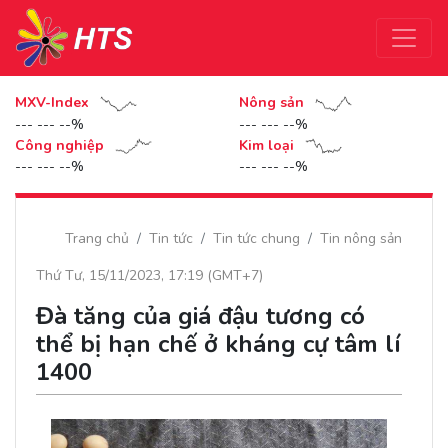
MXV-Index
Nông sản
--- --- --%
--- --- --%
Công nghiệp
Kim loại
--- --- --%
--- --- --%
Trang chủ
Tin tức
Tin tức chung
Tin nông sản
Thứ Tư, 15/11/2023, 17:19 (GMT+7)
Đà tăng của giá đậu tương có
thể bị hạn chế ở kháng cự tâm lí
1400