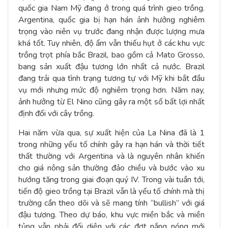
quốc gia Nam Mỹ đang ở trong quá trình gieo trồng.
Argentina, quốc gia bị hạn hán ảnh hưởng nghiêm
trọng vào niên vụ trước đang nhận được lượng mưa
khá tốt. Tuy nhiên, độ ẩm vẫn thiếu hụt ở các khu vực
trồng trọt phía bắc Brazil, bao gồm cả Mato Grosso,
bang sản xuất đậu tương lớn nhất cả nước. Brazil
đang trải qua tình trạng tương tự với Mỹ khi bắt đầu
vụ mới nhưng mức độ nghiêm trọng hơn. Năm nay,
ảnh hưởng từ El Nino cũng gây ra một số bất lợi nhất
định đối với cây trồng.
Hai năm vừa qua, sự xuất hiện của La Nina đã là 1
trong những yếu tố chính gây ra hạn hán và thời tiết
thất thường với Argentina và là nguyên nhân khiến
cho giá nông sản thường đảo chiều và bước vào xu
hướng tăng trong giai đoạn quý IV. Trong vài tuần tới,
tiến độ gieo trồng tại Brazil vẫn là yếu tố chính mà thị
trường cần theo dõi và sẽ mang tính “bullish” với giá
đậu tương. Theo dự báo, khu vực miền bắc và miền
tủng vẫn phải đối diện với các đợt nắng nóng mới