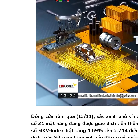
Đóng cửa hôm qua (13/11), sắc xanh phủ kín b
số 31 mặt hàng đang được giao dịch liên thông
số MXV-Index bật tăng 1,69% lên 2.214 điểm, 
dịch toàn Sở cũng tăng vọt gấp đôi so với ngà