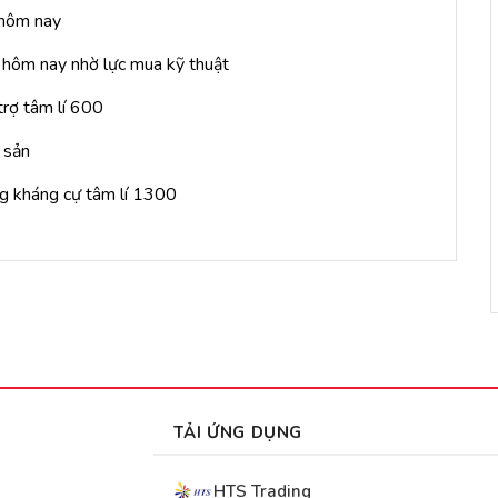
 hôm nay
n hôm nay nhờ lực mua kỹ thuật
trợ tâm lí 600
 sản
ng kháng cự tâm lí 1300
TẢI ỨNG DỤNG
HTS Trading