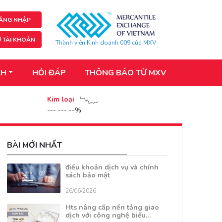
ĂNG NHẬP
 TÀI KHOẢN
Thành viên Kinh doanh 009 của MXV
KH
HỎI ĐÁP
THÔNG BÁO TỪ MXV
Kim loại
--- --- --%
BÀI MỚI NHẤT
điều khoản dịch vụ và chính
sách bảo mật
26/06/2026
Hts nâng cấp nền tảng giao
dịch với công nghệ biểu…