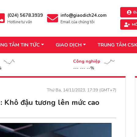
Đ
(024) 5678.3939
info@giaodich24.com
Hotline tư vấn
Email của chúng tôi
MỞ
NG TÂM TIN TỨC
GIAO DỊCH
TRUNG TÂM CS
n
Công nghiệp
%
--- --- --%
Thứ Ba, 14/11/2023, 17:39 (GMT+7)
: Khô đậu tương lên mức cao