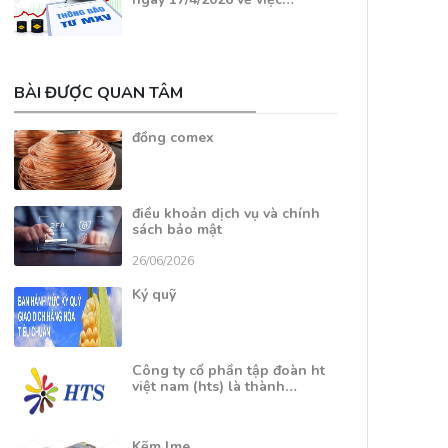
BÀI ĐƯỢC QUAN TÂM
đồng comex
điều khoản dịch vụ và chính
sách bảo mật
26/06/2026
Ký quỹ
Công ty cổ phần tập đoàn ht
việt nam (hts) là thành…
Kẽm lme