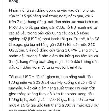
đồng.
Nhóm nông sản đóng góp chủ yếu vào đà hồi phục
của chỉ số giá hàng hoá trong ngày hôm qua, với 6
trên 7 mặt hàng đồng loạt đón nhận lực mua tích cực.
MXV cho biết, giá nông sản được hỗ trợ mạnh mẽ từ
các số liệu trong báo cáo Cung cầu do Bộ Nông
nghiệp Mỹ (USDA) phát hành tối qua. Cụ thể, trên Sở
Chicago, giá lúa mì tăng gần 2,8% lên sát mốc 210
USD/tấn. Giá ngô đóng cửa tăng 1,64%. Đáng chú ý,
nhóm đậu tương là tâm điểm thu hút quan tâm khi cả
3 mặt hàng đồng loạt tăng mạnh. Khô đậu tương dẫn
dắt xu hướng với mức tăng vọt tới trên 4%.
Tối qua, USDA đã cắt giảm dự báo năng suất đậu
tương niên vụ 2023/24 của Mỹ xuống chỉ còn 49,6
giạ/mẫu. Việc cắt giảm năng suất trong khi diện tích
gieo trồng không thay đổi kéo theo sản lượng đậu
tương bị hạ xuống còn 4,10 tỷ giạ, thấp hơn so với
mức 4,15 tỷ giạ ước tính tháng trước và mức 4,13 dự
đoán trung bình của thị trường.