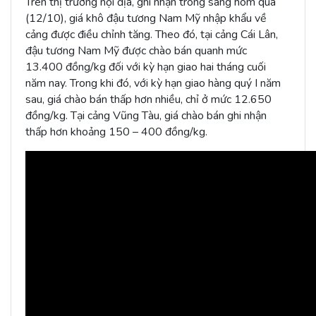
Trên thị trường nội địa, ghi nhận trong sáng hôm qua
(12/10), giá khô đậu tương Nam Mỹ nhập khẩu về
cảng được điều chỉnh tăng. Theo đó, tại cảng Cái Lân,
đậu tương Nam Mỹ được chào bán quanh mức
13.400 đồng/kg đối với kỳ hạn giao hai tháng cuối
năm nay. Trong khi đó, với kỳ hạn giao hàng quý I năm
sau, giá chào bán thấp hơn nhiều, chỉ ở mức 12.650
đồng/kg. Tại cảng Vũng Tàu, giá chào bán ghi nhận
thấp hơn khoảng 150 – 400 đồng/kg.