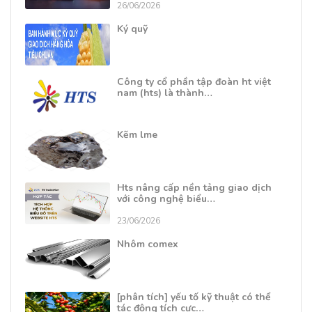
26/06/2026
Ký quỹ
Công ty cổ phần tập đoàn ht việt
nam (hts) là thành…
Kẽm lme
Hts nâng cấp nền tảng giao dịch
với công nghệ biểu…
23/06/2026
Nhôm comex
[phân tích] yếu tố kỹ thuật có thể
tác động tích cực…