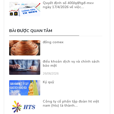
Quyết định số 400/qđ/tgđ-mxv
ngày 17/4/2026 về việc…
BÀI ĐƯỢC QUAN TÂM
đồng comex
điều khoản dịch vụ và chính sách
bảo mật
26/06/2026
Ký quỹ
Công ty cổ phần tập đoàn ht việt
nam (hts) là thành…