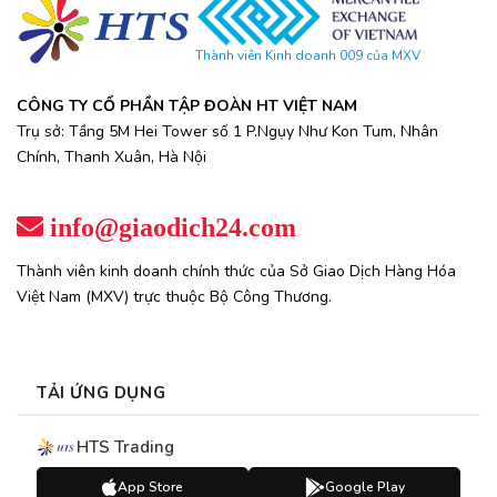
Thành viên Kinh doanh 009 của MXV
CÔNG TY CỔ PHẦN TẬP ĐOÀN HT VIỆT NAM
Trụ sở: Tầng 5M Hei Tower số 1 P.Ngụy Như Kon Tum, Nhân
Chính, Thanh Xuân, Hà Nội
info@giaodich24.com
Thành viên kinh doanh chính thức của Sở Giao Dịch Hàng Hóa
Việt Nam (MXV) trực thuộc Bộ Công Thương.
TẢI ỨNG DỤNG
HTS Trading
App Store
Google Play