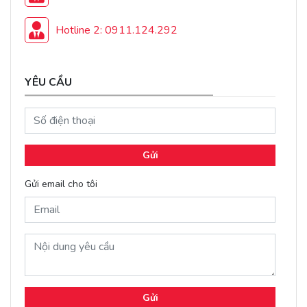
Hotline 2: 0911.124.292
YÊU CẦU
Gửi
Gửi email cho tôi
Gửi