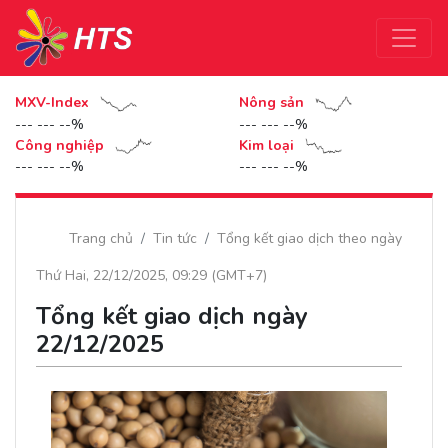
MXV-Index
Nông sản
--- --- --%
--- --- --%
Công nghiệp
Kim loại
--- --- --%
--- --- --%
Trang chủ
Tin tức
Tổng kết giao dịch theo ngày
Thứ Hai, 22/12/2025, 09:29 (GMT+7)
Tổng kết giao dịch ngày
22/12/2025