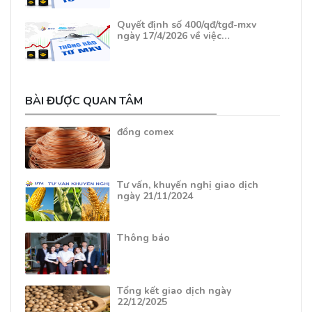
Quyết định số 400/qđ/tgđ-mxv
ngày 17/4/2026 về việc…
BÀI ĐƯỢC QUAN TÂM
đồng comex
Tư vấn, khuyến nghị giao dịch
ngày 21/11/2024
Thông báo
Tổng kết giao dịch ngày
22/12/2025