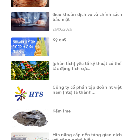
điều khoản dịch vụ và chính sách
bảo mật
26/06/2026
Ký quỹ
[phân tích] yếu tố kỹ thuật có thể
tác động tích cực…
Công ty cổ phần tập đoàn ht việt
nam (hts) là thành…
Kẽm lme
Hts nâng cấp nền tảng giao dịch
với công nghệ biểu…