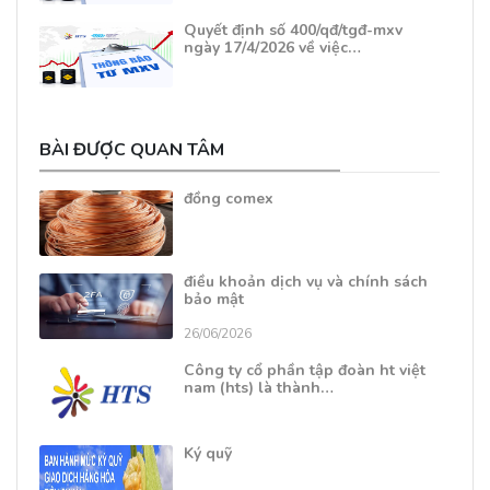
Quyết định số 400/qđ/tgđ-mxv
ngày 17/4/2026 về việc…
BÀI ĐƯỢC QUAN TÂM
đồng comex
điều khoản dịch vụ và chính sách
bảo mật
26/06/2026
Công ty cổ phần tập đoàn ht việt
nam (hts) là thành…
Ký quỹ