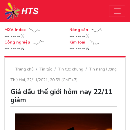
MXV-Index
Nông sản
--- --- --%
--- --- --%
Công nghiệp
Kim loại
--- --- --%
--- --- --%
Trang chủ
Tin tức
Tin tức chung
Tin năng lượng
Thứ Hai, 22/11/2021, 20:59 (GMT+7)
Giá dầu thế giới hôm nay 22/11
giảm