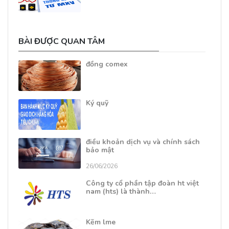
BÀI ĐƯỢC QUAN TÂM
đồng comex
Ký quỹ
điều khoản dịch vụ và chính sách
bảo mật
26/06/2026
Công ty cổ phần tập đoàn ht việt
nam (hts) là thành…
Kẽm lme