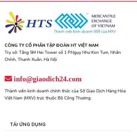
Thành viên Kinh doanh 009 của MXV
CÔNG TY CỔ PHẦN TẬP ĐOÀN HT VIỆT NAM
Trụ sở: Tầng 5M Hei Tower số 1 P.Ngụy Như Kon Tum, Nhân
Chính, Thanh Xuân, Hà Nội
info@giaodich24.com
Thành viên kinh doanh chính thức của Sở Giao Dịch Hàng Hóa
Việt Nam (MXV) trực thuộc Bộ Công Thương.
TẢI ỨNG DỤNG