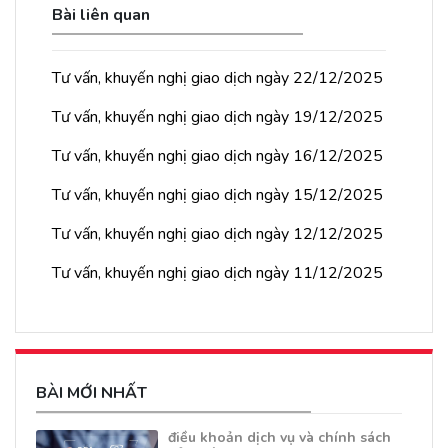
Bài liên quan
Tư vấn, khuyến nghị giao dịch ngày 22/12/2025
Tư vấn, khuyến nghị giao dịch ngày 19/12/2025
Tư vấn, khuyến nghị giao dịch ngày 16/12/2025
Tư vấn, khuyến nghị giao dịch ngày 15/12/2025
Tư vấn, khuyến nghị giao dịch ngày 12/12/2025
Tư vấn, khuyến nghị giao dịch ngày 11/12/2025
BÀI MỚI NHẤT
điều khoản dịch vụ và chính sách