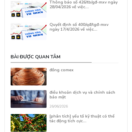
Thông báo số 426/tb/gđ-mxv ngày
28/04/2026 về việc…
Quyết định số 400/qđ/tgđ-mxv
ngày 17/4/2026 về việc…
BÀI ĐƯỢC QUAN TÂM
đồng comex
điều khoản dịch vụ và chính sách
bảo mật
26/06/2026
[phân tích] yếu tố kỹ thuật có thể
tác động tích cực…