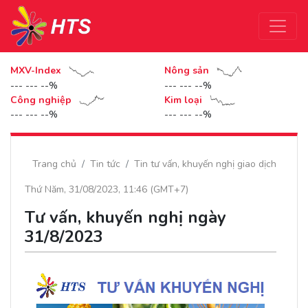
MXV-Index
Nông sản
--- --- --%
--- --- --%
Công nghiệp
Kim loại
--- --- --%
--- --- --%
Trang chủ
Tin tức
Tin tư vấn, khuyến nghị giao dịch
Thứ Năm, 31/08/2023, 11:46 (GMT+7)
Tư vấn, khuyến nghị ngày
31/8/2023