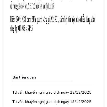
Bài liên quan
Tư vấn, khuyến nghị giao dịch ngày 22/12/2025
Tư vấn, khuyến nghị giao dịch ngày 19/12/2025