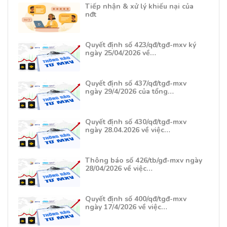
Tiếp nhận & xử lý khiếu nại của
nđt
Quyết định số 423/qđ/tgđ-mxv ký
ngày 25/04/2026 về…
Quyết định số 437/qđ/tgđ-mxv
ngày 29/4/2026 của tổng…
Quyết định số 430/qđ/tgđ-mxv
ngày 28.04.2026 về việc…
Thông báo số 426/tb/gđ-mxv ngày
28/04/2026 về việc…
Quyết định số 400/qđ/tgđ-mxv
ngày 17/4/2026 về việc…