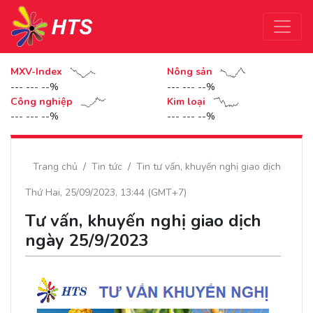
MXV-Index
Nông sản
--- --- --%
--- --- --%
Công nghiệp
Kim loại
--- --- --%
--- --- --%
Trang chủ
Tin tức
Tin tư vấn, khuyến nghị giao dịch
Thứ Hai, 25/09/2023, 13:44 (GMT+7)
Tư vấn, khuyến nghị giao dịch
ngày 25/9/2023