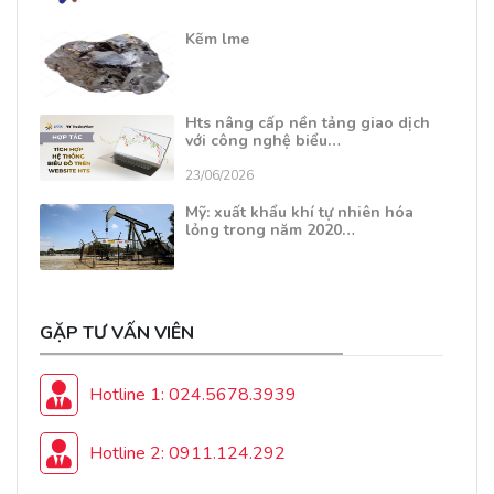
Kẽm lme
Hts nâng cấp nền tảng giao dịch
với công nghệ biểu…
23/06/2026
Mỹ: xuất khẩu khí tự nhiên hóa
lỏng trong năm 2020…
GẶP TƯ VẤN VIÊN
Hotline 1: 024.5678.3939
Hotline 2: 0911.124.292