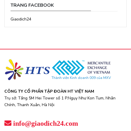
TRANG FACEBOOK
Giaodich24
Thành viên Kinh doanh 009 của MXV
CÔNG TY CỔ PHẦN TẬP ĐOÀN HT VIỆT NAM
Trụ sở: Tầng 5M Hei Tower số 1 P.Ngụy Như Kon Tum, Nhân
Chính, Thanh Xuân, Hà Nội
info@giaodich24.com