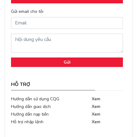
Gửi email cho tôi
Gửi
HỖ TRỢ
Hướng dẫn sử dụng CQG
Xem
Hướng dẫn giao dịch
Xem
Hướng dẫn nạp tiền
Xem
Hỗ trợ nhập lệnh
Xem