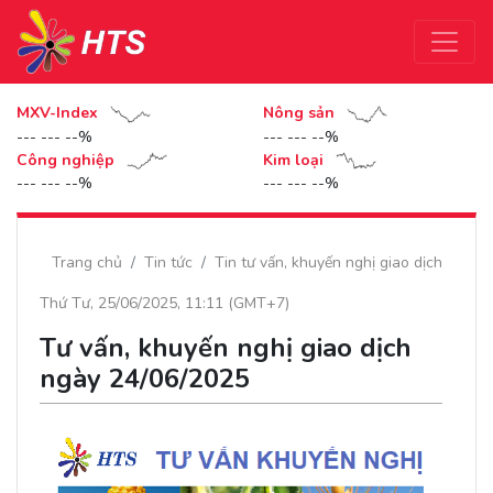
MXV-Index
Nông sản
--- --- --%
--- --- --%
Công nghiệp
Kim loại
--- --- --%
--- --- --%
Trang chủ
Tin tức
Tin tư vấn, khuyến nghị giao dịch
Thứ Tư, 25/06/2025, 11:11 (GMT+7)
Tư vấn, khuyến nghị giao dịch
ngày 24/06/2025