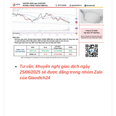
Tư vấn, khuyến nghị giao dịch ngày
25/06/2025 sẽ được đăng trong nhóm Zalo
của Giaodich24