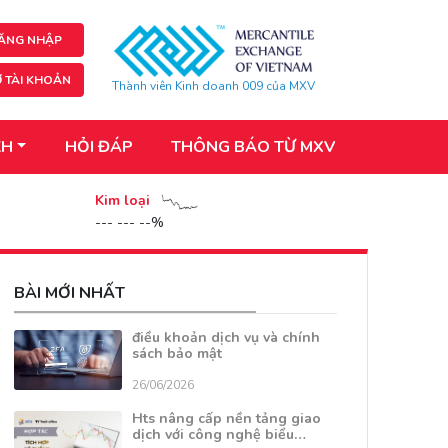
ĂNG NHẬP
 TÀI KHOẢN
Thành viên Kinh doanh 009 của MXV
KH
HỎI ĐÁP
THÔNG BÁO TỪ MXV
Kim loại
--- --- --%
BÀI MỚI NHẤT
điều khoản dịch vụ và chính
sách bảo mật
26/06/2026
Hts nâng cấp nền tảng giao
dịch với công nghệ biểu…