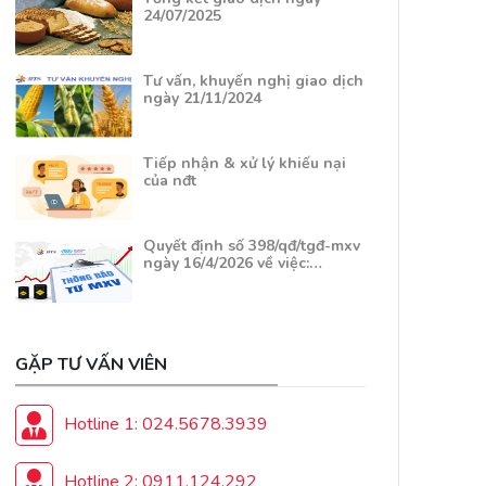
24/07/2025
Tư vấn, khuyến nghị giao dịch
ngày 21/11/2024
Tiếp nhận & xử lý khiếu nại
của nđt
Quyết định số 398/qđ/tgđ-mxv
ngày 16/4/2026 về việc:…
GẶP TƯ VẤN VIÊN
Hotline 1: 024.5678.3939
Hotline 2: 0911.124.292